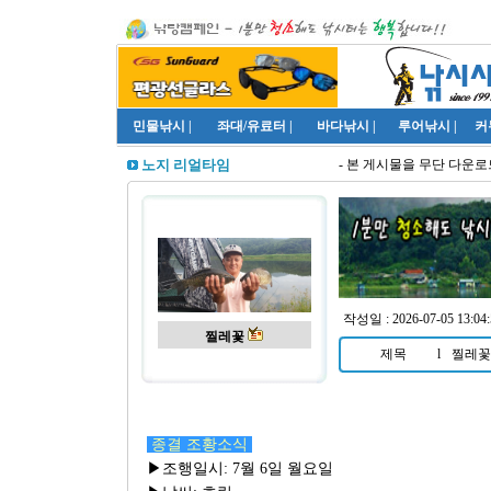
민물낚시
|
좌대/유료터
|
바다낚시
|
루어낚시
|
커
- 본 게시물을 무단 다운로드
노지 리얼타임
작성일 : 2026-07-05 13:04:
찔레꽃
제목
l
찔레꽃 
종결 조황소식
▶조행일시: 7월 6일 월요일