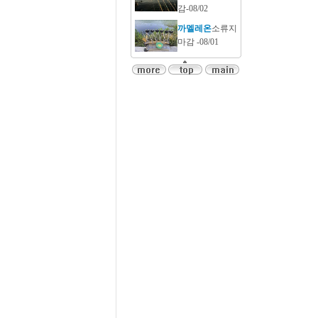
감-08/02
까멜레온
소류지
마감 -08/01