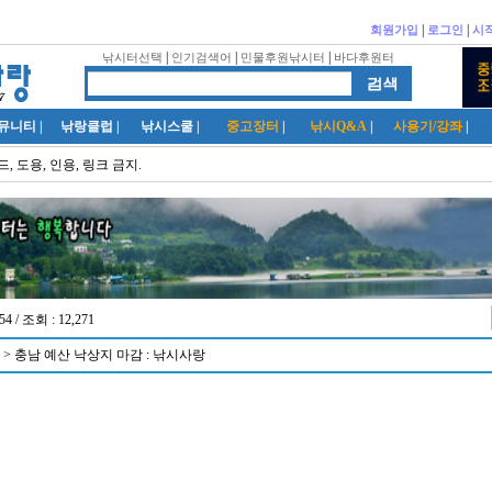
|
|
회원가입
로그인
시
|
|
|
낚시터선택
인기검색어
민물후원낚시터
바다후원터
뮤니티
|
낚랑클럽
|
낚시스쿨
|
중고장터
|
낚시Q&A
|
사용기/강좌
|
, 도용, 인용, 링크 금지.
54 / 조회 : 12,271
> 충남 예산 낙상지 마감 : 낚시사랑