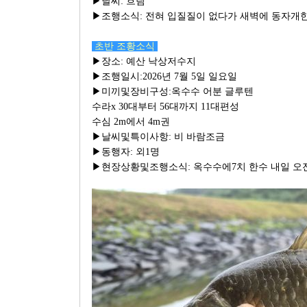
▶날씨: 흐림
▶조행소식: 전혀 입질질이 없다가 새벽에 동자개
초반 조황소식
▶장소: 예산 낙상저수지
▶조행일시:2026년 7월 5일 일요일
▶미끼및장비구성:옥수수 어분 글루텐
수라x 30대부터 56대까지 11대편성
수심 2m에서 4m권
▶날씨및특이사항: 비 바람조금
▶동행자: 외1명
▶현장상황및조행소식: 옥수수에7치 한수 내일 