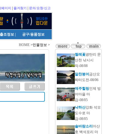
|
|
작페이지
즐겨찾기
문의/요청/신고
출조정보
|
공구/용품정보
HOME
>민물정보 >
찔레꽃
광탄리 문
산천 낚시시
작-08/08
알찬붕어
금산오
짜터도전-08/06
매주힐링
인제 빙
어마을 마
감-08/05
낙하산
강화 석모
도수로 마
감-08/05
솔바람소리
아산
호 백석포리 마