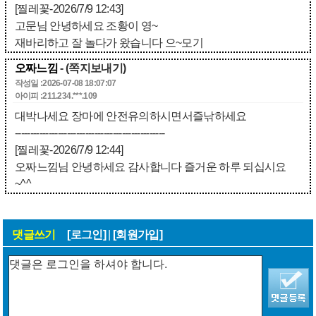
[찔레꽃-2026/7/9 12:43]
고문님 안녕하세요 조황이 영~
재바리하고 잘 놀다가 왔습니다 으~모기
오짜느낌
- (쪽지보내기)
작성일 :2026-07-08 18:07:07
아이피 :211.234.***.109
대박나세요 장마에 안전유의하시면서즐낚하세요
-------------------------------------------------
[찔레꽃-2026/7/9 12:44]
오짜느낌님 안녕하세요 감사합니다 즐거운 하루 되십시요
~^^
댓글쓰기
[로그인]
|
[회원가입]