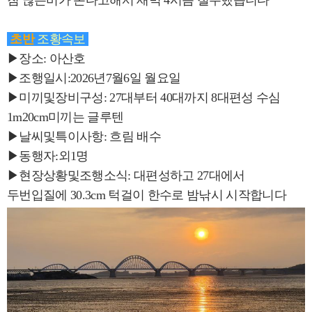
침 많은비가 온다고해서 새벽 4시쯤 철수했습니다
초반
조황속보
▶장소: 아산호
▶조행일시:2026년7월6일 월요일
▶미끼및장비구성: 27대부터 40대까지 8대편성 수심
1m20cm미끼는 글루텐
▶날씨및특이사항: 흐림 배수
▶동행자:외1명
▶현장상황및조행소식: 대편성하고 27대에서
두번입질에 30.3cm 턱걸이 한수로 밤낚시 시작합니다