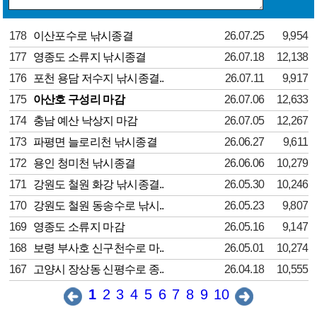
178
이산포수로 낚시종결
26.07.25
9,954
177
영종도 소류지 낚시종결
26.07.18
12,138
176
포천 용담 저수지 낚시종결..
26.07.11
9,917
175
아산호 구성리 마감
26.07.06
12,633
174
충남 예산 낙상지 마감
26.07.05
12,267
173
파평면 늘로리천 낚시종결
26.06.27
9,611
172
용인 청미천 낚시종결
26.06.06
10,279
171
강원도 철원 화강 낚시종결..
26.05.30
10,246
170
강원도 철원 동송수로 낚시..
26.05.23
9,807
169
영종도 소류지 마감
26.05.16
9,147
168
보령 부사호 신구천수로 마..
26.05.01
10,274
167
고양시 장상동 신평수로 종..
26.04.18
10,555
1
2
3
4
5
6
7
8
9
10