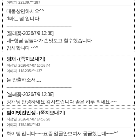
아이피 :223.39.***.187
대물상면하세요^^
4짜는 덤 입니다
-------------------------------------------------
[찔레꽃-2026/7/9 12:38]
네~형님 잘놀다가 손맛보고 철수했습니다
감사합니다 ~^^
방채
- (쪽지보내기)
작성일 :2026-07-07 10:53:44
아이피 :118.235.***.137
늘 안출하소서,,,,,
-------------------------------------------------
[찔레꽃-2026/7/9 12:39]
방채닝 안녕하세요 감사드립니다 졸은 하루 되세요-~~
범이/멋진인생
- (쪽지보내기)
작성일 :2026-07-07 14:53:20
아이피 :175.193.***.43
화이팅 입니다~~~요즘 얼굴안보여서 궁금했는데~~~^^