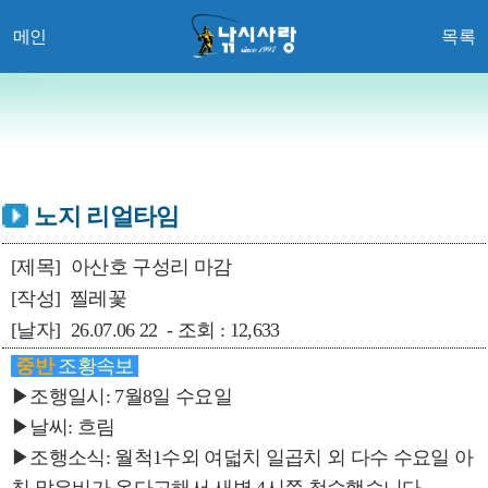
메인
목록
노지 리얼타임
[제목]
아산호 구성리 마감
[작성]
찔레꽃
[날자]
26.07.06 22 - 조회 : 12,633
중반
조황속보
▶조행일시: 7월8일 수요일
▶날씨: 흐림
▶조행소식: 월척1수외 여덟치 일곱치 외 다수 수요일 아