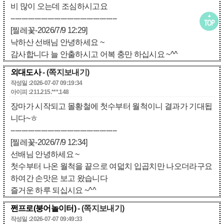
비 많이 오는데 조심하시고요
-------------------------------------------------
[찔레꽃-2026/7/9 12:29]
낙하산 선배님 안녕하세요 ~
감사합니다 늘 안출하시고 어복 충만 하십시요 ~^^
외대도사
- (쪽지보내기)
작성일 :2026-07-07 09:19:34
아이피 :211.215.***.148
장마가 시작되고 몰황철에 첫수부터 월척이니 결과가 기대됩
니다~ㅎ
-------------------------------------------------
[찔레꽃-2026/7/9 12:34]
선배님 안녕하세요 ~
첫수부터 나온 월척을 끝으로 여덟치 입곱치만 나오더라구요
하여간 손맛은 보고 왔습니다
즐거운 하루 되십시요 ~^^
쩐프로(붕어놀이터)
- (쪽지보내기)
작성일 :2026-07-07 09:49:33