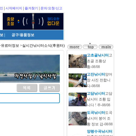
|
|
|
인
시작페이지
즐겨찾기
문의/요청/신고
보
|
공구/용품정보
>유료터정보 >실시간낚시터소식(후원터)
고초골낚시터
고
초골 조황상
황-08/08
고잔낚시터
양어
장 사진 전합니
다-08/08
고담낚시터
고담
낚시터 조황 입
니다 ! 주-08/08
도곡낚시터
도곡
낚시터 붕어 조
황 정보 감-08/08
양평수곡낚시터