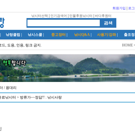
|
회원가입
로그
|
|
|
낚시터선택
인기검색어
민물후원낚시터
바다후원터
|
낚랑클럽
|
낚시스쿨
|
중고장터
|
낚시Q&A
|
사용기/강좌
|
출조정
드, 도용, 인용, 링크 금지.
HOME
반터
/ 용대리
료낚시터 > 방류가~~정답!! : 낚시사랑
신