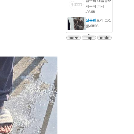
입추의 대물붕어
계곡지 피서
-08/08
설동맨
오직 그것
뿐-08/08