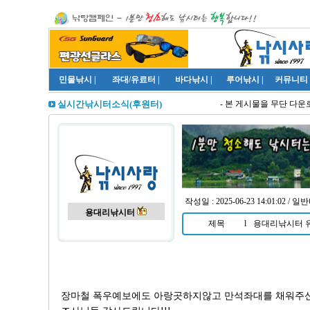
민물낚시
|
좌대/유료터
|
바다낚시
|
루어낚시
|
커뮤니티
- 본 게시물을 무단 다운로
실시간낚시터소식(후원터)
작성일 : 2025-06-23 14:01:02 / 일
용대리낚시터
제목
l
용대리낚시터 유
장마철 폭우예보에도 아랑곳하지않고 만석좌대를 채워주