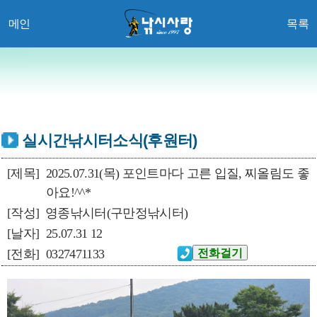
메인
목록
실시간낚시터소식(후원터)
[제목]
2025.07.31(목) 포인트마다 고른 입질, 찌올림도 좋
아요!^^*
[작성]
영종낚시터(구만정낚시터)
[날자]
25.07.31 12
[전화]
0327471133