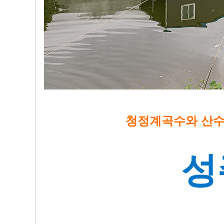
청정계곡수와 산수
성