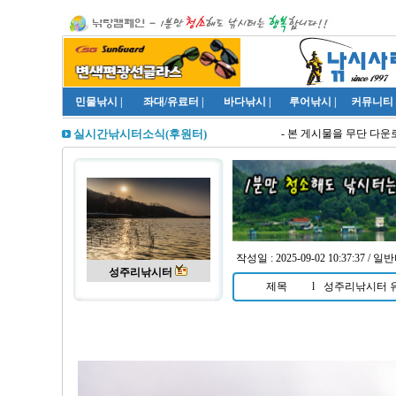
민물낚시
|
좌대/유료터
|
바다낚시
|
루어낚시
|
커뮤니티
- 본 게시물을 무단 다운로
실시간낚시터소식(후원터)
작성일 : 2025-09-02 10:37:37 / 일
성주리낚시터
제목
l
성주리낚시터 