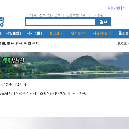
|
회원가입
로그
|
|
|
낚시터선택
인기검색어
민물후원낚시터
바다후원터
|
낚랑클럽
|
낚시스쿨
|
중고장터
|
낚시Q&A
|
사용기/강좌
|
출조정
드, 도용, 인용, 링크 금지.
HOME
반터
/ 성주리낚시터
유료낚시터 > 성주리낚시터조황&낚시대회안내 : 낚시사랑