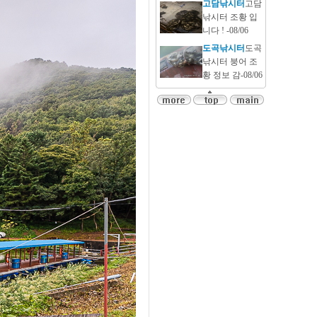
고담낚시터
고담
낚시터 조황 입
니다 ! -08/06
도곡낚시터
도곡
낚시터 붕어 조
황 정보 감-08/06