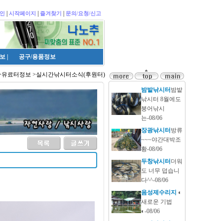
|
|
|
인
시작페이지
즐겨찾기
문의/요청/신고
보
|
공구/용품정보
>유료터정보 >실시간낚시터소식(후원터)
밤밭낚시터
밤밭
낚시터 8월에도
붕어낚시
는-08/06
장광낚시터
방류
~~~야간대박조
황-08/06
두창낚시터
더워
도 너무 덥습니
다^^-08/06
음성제수리지
◐
새로운 기법
◐-08/06