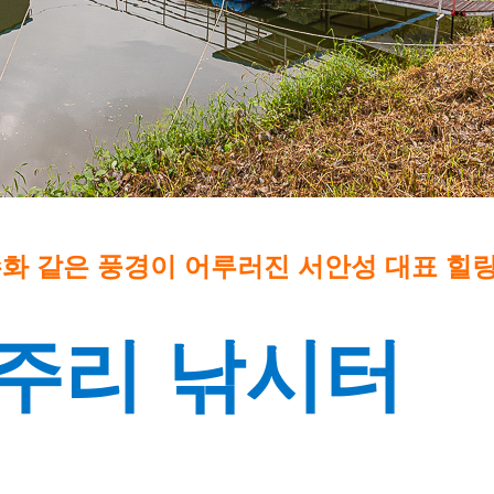
화 같은 풍경이 어루러진 서안성 대표 힐
주리 낚시터