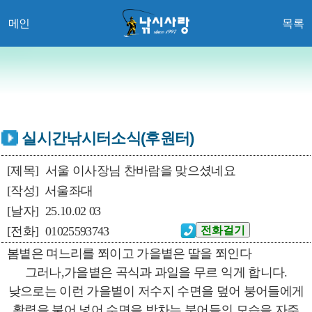
메인
목록
실시간낚시터소식(후원터)
[제목]
서울 이사장님 찬바람을 맞으셨네요
[작성]
서울좌대
[날자]
25.10.02 03
[전화]
01025593743
봄볕은 며느리를 쬐이고 가을볕은 딸을 쬐인다
그러나,가을볕은 곡식과 과일을 무르 익게 합니다.
낮으로는 이런 가을볕이 저수지 수면을 덮어 붕어들에게
활력을 불어 넣어 수면을 박차는 붕어들의 모습을 자주