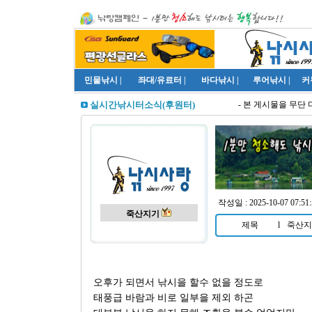
민물낚시
|
좌대/유료터
|
바다낚시
|
루어낚시
|
커
- 본 게시물을 무단 
실시간낚시터소식(후원터)
작성일 : 2025-10-07 07:5
죽산지기
제목
l
죽산지
오후가 되면서 낚시을 할수 없을 정도로
태풍급 바람과 비로 일부을 제외 하곤