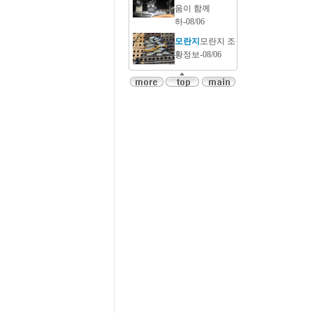
움이 함께
하-08/06
모란지
모란지 조
황정보-08/06