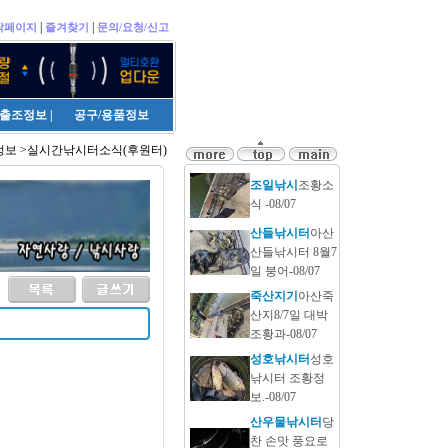
|
|
작페이지
즐겨찾기
문의/요청/신고
출조정보
|
공구/용품정보
보 >실시간낚시터소식(후원터)
조일낚시
조황소
식 -08/07
산들낚시터
아산
산들낚시터 8월7
일 붕어-08/07
죽산지기
아산죽
산지8/7일 대박
조황과-08/07
성호낚시터
성호
낚시터 조황정
보.-08/07
산우물낚시터
당
찬 손맛 풍요로