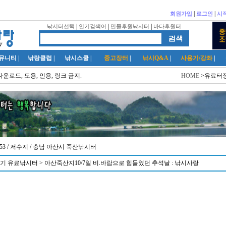
|
|
회원가입
로그인
시
|
|
|
낚시터선택
인기검색어
민물후원낚시터
바다후원터
뮤니티
|
낚랑클럽
|
낚시스쿨
|
중고장터
|
낚시Q&A
|
사용기/강좌
|
다운로드, 도용, 인용, 링크 금지.
HOME
>유료터정
1:53 / 저수지
/ 충남 아산시 죽산낚시터
기 유료낚시터 > 아산죽산지10/7일 비.바람으로 힘들었던 추석날 : 낚시사랑