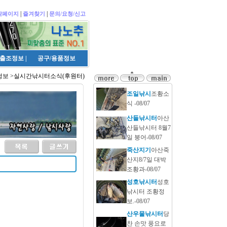
|
|
작페이지
즐겨찾기
문의/요청/신고
출조정보
|
공구/용품정보
보 >실시간낚시터소식(후원터)
조일낚시
조황소
식 -08/07
산들낚시터
아산
산들낚시터 8월7
일 붕어-08/07
죽산지기
아산죽
산지8/7일 대박
조황과-08/07
성호낚시터
성호
낚시터 조황정
보.-08/07
산우물낚시터
당
찬 손맛 풍요로