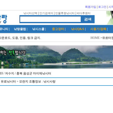
|
|
회원가입
로그인
시
|
|
|
낚시터선택
인기검색어
민물후원낚시터
바다후원터
뮤니티
|
낚랑클럽
|
낚시스쿨
|
중고장터
|
낚시Q&A
|
사용기/강좌
|
다운로드, 도용, 인용, 링크 금지.
HOME
>유료터정
4:03 / 저수지
/ 충북 음성군 마이제낚시터
 유료낚시터 > 모란지 조황정보 : 낚시사랑