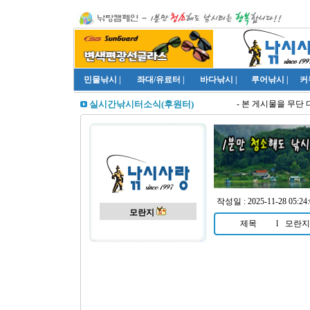
민물낚시
|
좌대/유료터
|
바다낚시
|
루어낚시
|
커
- 본 게시물을 무단 
실시간낚시터소식(후원터)
작성일 : 2025-11-28 05:2
모란지
제목
l
모란지