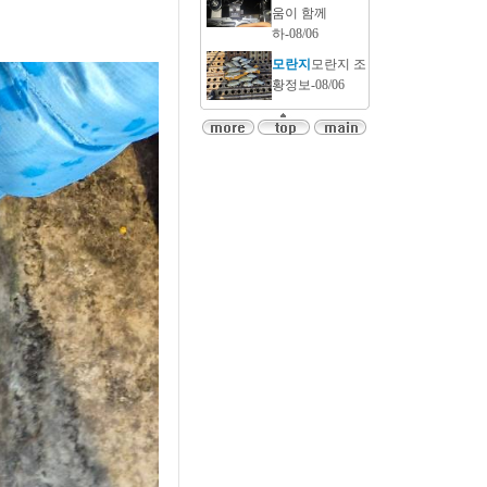
움이 함께
하-08/06
모란지
모란지 조
황정보-08/06