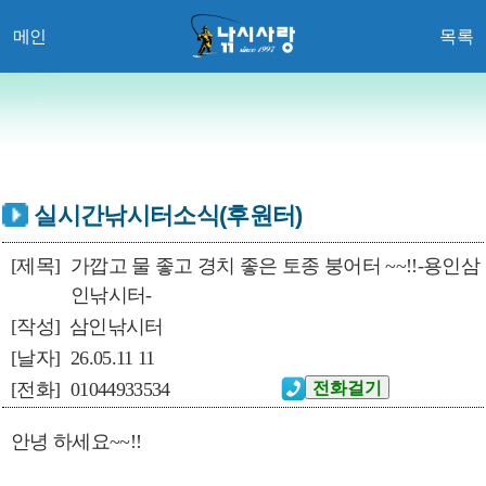
메인
목록
실시간낚시터소식(후원터)
[제목]
가깝고 물 좋고 경치 좋은 토종 붕어터 ~~!!-용인삼
인낚시터-
[작성]
삼인낚시터
[날자]
26.05.11 11
[전화]
01044933534
안녕 하세요~~!!