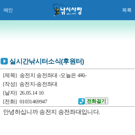
메인
목록
실시간낚시터소식(후원터)
[제목]
송전지 송전좌대 -오늘은 4짜-
[작성]
송전지-송전좌대
[날자]
26.05.14 10
[전화]
01031469947
안녕하십니까 송전지 송전좌대입니다.