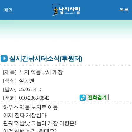
메인
목록
실시간낚시터소식(후원터)
[제목]
노지 역돔낚시 개장
[작성]
설동맨
[날자]
26.05.14 15
[전화]
010-2363-0842
하우스 역돔 노지로 이동
이제 진짜 개장한다
관둬요.밤낮 그놈의 개장 타령은!
이걸 한번 봐라! 뭔데요?