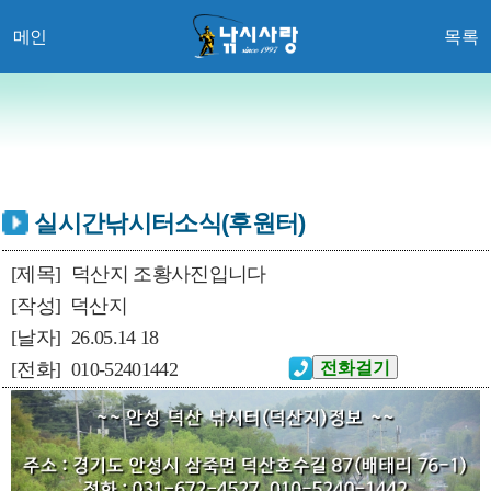
메인
목록
실시간낚시터소식(후원터)
[제목]
덕산지 조황사진입니다
[작성]
덕산지
[날자]
26.05.14 18
[전화]
010-52401442