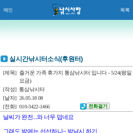
메인
목록
실시간낚시터소식(후원터)
[제목]
즐거운 가족 휴가지 통삼낚시터 입니다 - 5/24(평일
요금)
[작성]
통삼낚시터
[날자]
26.05.18 08
[전화]
010-3422-1466
날씨가 완전...와 너무 덥네요
그래도 밤에는 선선하니~ 밤낚시 하기