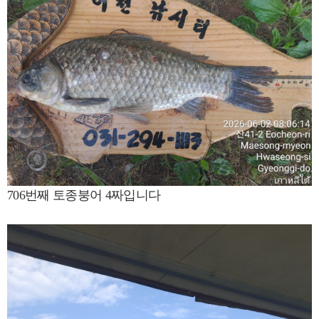
706번째 토종붕어 4짜입니다