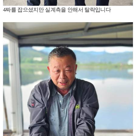
4짜를 잡으셨지만 실계측을 안해서 탈락입니다