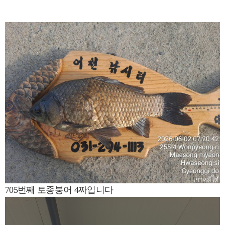
705번째 토종붕어 4짜입니다