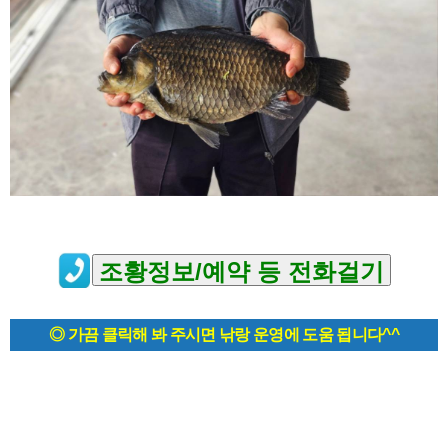
◎ 가끔 클릭해 봐 주시면 낚랑 운영에 도움 됩니다^^