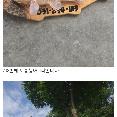
708번째 토종붕어 4짜입니다