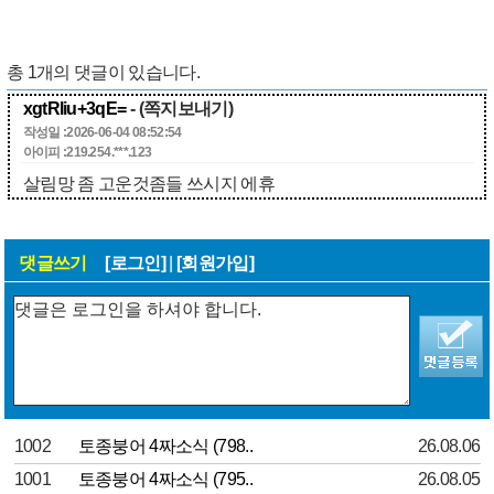
총
1
개의 댓글이 있습니다.
xgtRliu+3qE=
- (쪽지보내기)
작성일 :2026-06-04 08:52:54
아이피 :219.254.***.123
살림망 좀 고운것좀들 쓰시지 에휴
댓글쓰기
[로그인]
|
[회원가입]
1002
토종붕어 4짜소식 (798..
26.08.06
1001
토종붕어 4짜소식 (795..
26.08.05