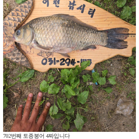
702번째 토종붕어 4짜입니다