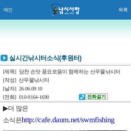
메인
목록
실시간낚시터소식(후원터)
[제목]
당찬 손맛 풍요로움이 함께하는 산우물낚시터
[작성]
산우물낚시터
[날자]
26.06.09 10
[전화]
010-9164-1690
▶
더 많은
http
://cafe.daum.net/swmfishing
소식은