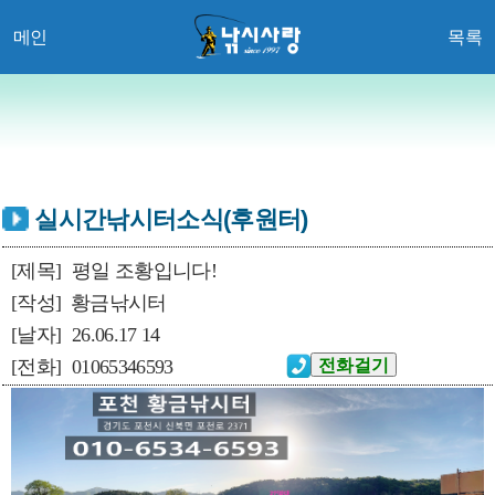
메인
목록
실시간낚시터소식(후원터)
[제목]
평일 조황입니다!
[작성]
황금낚시터
[날자]
26.06.17 14
[전화]
01065346593