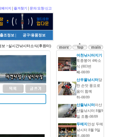
|
|
작페이지
즐겨찾기
문의/요청/신고
출조정보
|
공구/용품정보
보 >실시간낚시터소식(후원터)
어천낚시터지기
토종붕어 4짜소
식 (803번
째-08/09
산우물낚시터
당
찬 손맛 풍요로
움이 함께
하-08/09
산들낚시터
아산
산들낚시터 8월9
일 조황-08/09
두메지
안성 두메
낚시터 8월 9일
조-08/09