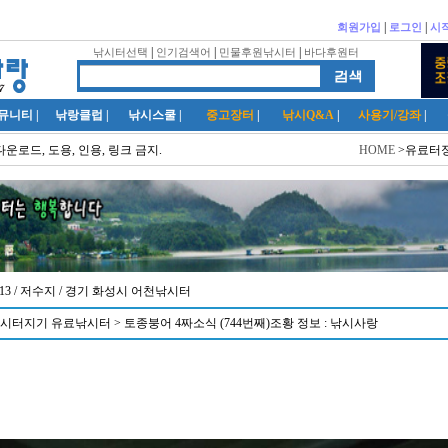
|
|
회원가입
로그인
시
|
|
|
낚시터선택
인기검색어
민물후원낚시터
바다후원터
뮤니티
|
낚랑클럽
|
낚시스쿨
|
중고장터
|
낚시Q&A
|
사용기/강좌
|
다운로드, 도용, 인용, 링크 금지.
HOME
>유료터정
2:13 / 저수지
/ 경기 화성시 어천낚시터
시터지기 유료낚시터 > 토종붕어 4짜소식 (744번째)조황 정보 : 낚시사랑