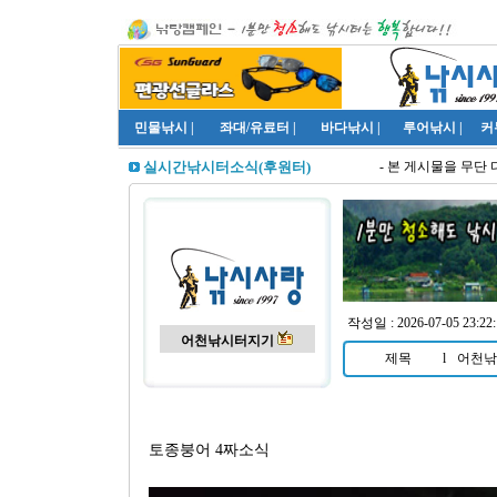
민물낚시
|
좌대/유료터
|
바다낚시
|
루어낚시
|
커
- 본 게시물을 무단 
실시간낚시터소식(후원터)
작성일 : 2026-07-05 23:2
어천낚시터지기
제목
l
어천낚
토종붕어 4짜소식