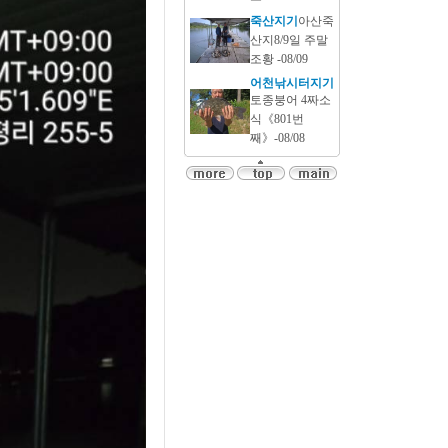
죽산지기
아산죽
산지8/9일 주말
조황 -08/09
어천낚시터지기
토종붕어 4짜소
식《801번
째》-08/08