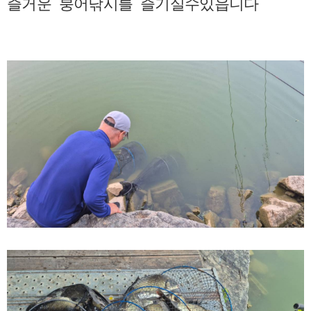
즐거운 붕어낚시를 즐기실수있읍니다