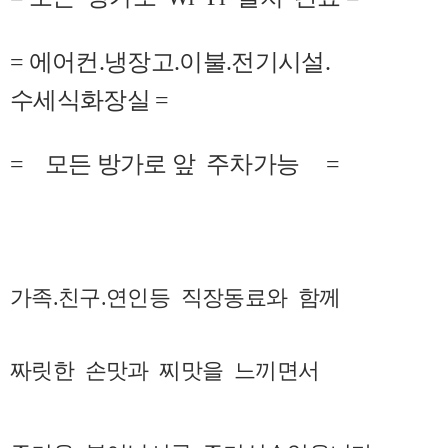
= 에어컨.냉장고.이불.전기시설.
수세식화장실 =
= 모든 방가로 앞 주차가능 =
가족.친구.연인등 직장동료와 함께
짜릿한 손맛과 찌맛을 느끼면서