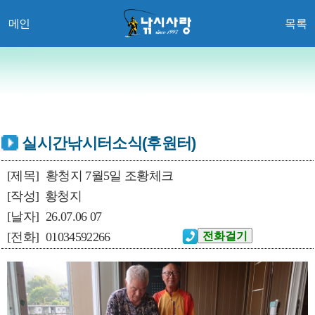
메인
목록
실시간낚시터소식(후원터)
[제목]
황청지 7월5일 조황체크
[작성]
황청지
[날자]
26.07.06 07
[전화]
01034592266