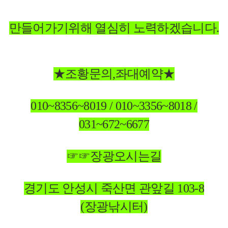
만들어가기위해 열심히 노력하겠습니다.
★조황문의,좌대예약★
010~8356~8019 / 010~3356~8018 /
031~672~6677
☞☞장광오시는길
경기도 안성시 죽산면 관앞길 103-8
(장광낚시터)