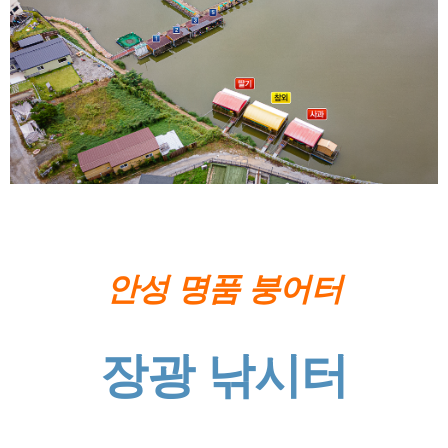
안성 명품 붕어터
장광 낚시터