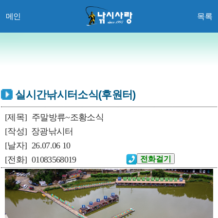
메인
목록
실시간낚시터소식(후원터)
[제목]
주말방류~조황소식
[작성]
장광낚시터
[날자]
26.07.06 10
[전화]
01083568019