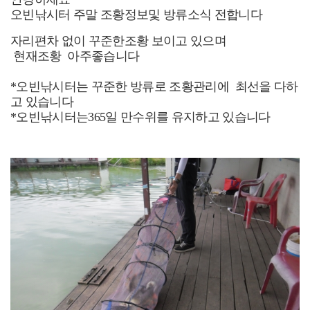
오빈낚시터 주말 조황
정보및 방류소식 전합니다
자리편차 없이 꾸준한조황 보이고 있으며
현재조황 아주좋습니다
*
오빈낚시터는 꾸준한 방류로 조황관리에 최선을 다
하
고 있습니다
*오빈낚시터는
365
일 만수위를 유지하고 있습니다