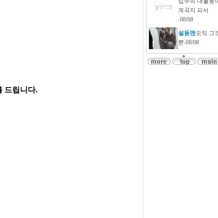
입추의 대물붕
계곡지 피서
-08/08
설동맨
오직 그
뿐-08/08
 드립니다.