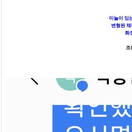
미늘이 있는
변형된 채
화
조