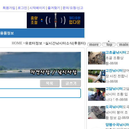
|
|
|
|
회원가입
로그인
시작페이지
즐겨찾기
문의/요청/신고
/용품정보
HOME
>유료터정보 >실시간낚시터소식(후원터)
고초골낚시터
초골 조황상
황-08/08
고잔낚시터
양
장 사진 전합니
다-08/08
고담낚시터
고
낚시터 조황 입
니다 ! 주-08/08
도곡낚시터
도
낚시터 붕어 조
황 정보 감-08/0
양평수곡낚시