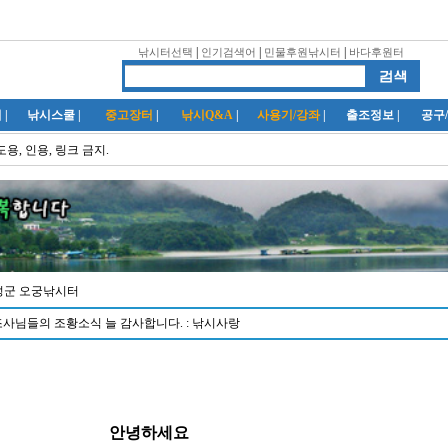
|
|
|
낚시터선택
인기검색어
민물후원낚시터
바다후원터
럽
|
낚시스쿨
|
중고장터
|
낚시Q&A
|
사용기/강좌
|
출조정보
|
공구
도용, 인용, 링크 금지.
음성군 오궁낚시터
조사님들의 조황소식 늘 감사합니다. : 낚시사랑
안녕하세요