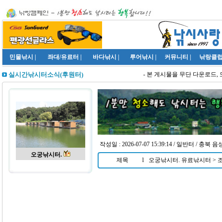
민물낚시
|
좌대/유료터
|
바다낚시
|
루어낚시
|
커뮤니티
|
낚랑클
- 본 게시물을 무단 다운로드, 
실시간낚시터소식(후원터)
작성일 : 2026-07-07 15:39:14 / 일반터
/ 충북 
오궁낚시터.
제목
l
오궁낚시터. 유료낚시터 > 