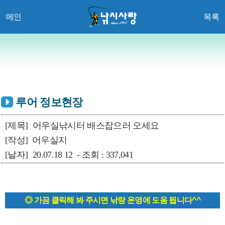
메인
목록
루어 정보현장
[제목]
어우실낚시터 배스잡으러 오세요
[작성]
어우실지
[날자]
20.07.18 12 - 조회 : 337,041
◎ 가끔 클릭해 봐 주시면 낚랑 운영에 도움 됩니다^^