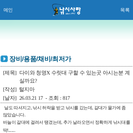
메인
목록
장비/용품/채비/최저가
[제목]
다이와 청명X 수릿대 구할 수 있는곳 아시는분 계
실까요?
[작성]
털지마
[날자]
26.03.21 17 - 조회 : 817
날도 따셔지고, 낚시 허락을 받고 낚시를 갔는데, 갈대가 물가에 좀
많았습니다.
바늘이 갈대에 걸려서 땡겼는데, 추가 날라오면서 정확하게 낚시대를
딱!.......