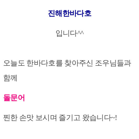
진해한바다호
입니다^^
오늘도
한바다호를 찾아주신 조우님들과
함께
돌문어
찐한 손맛 보시며
즐기고 왔습니다~!