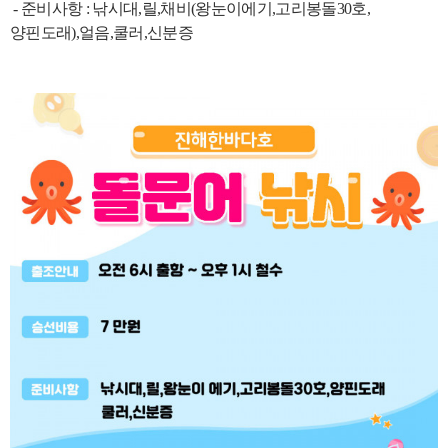
- 준비사항 :
낚시대,릴,채비(왕눈이에기,고리봉돌30호,
양핀도래),얼음,쿨러,
신분증