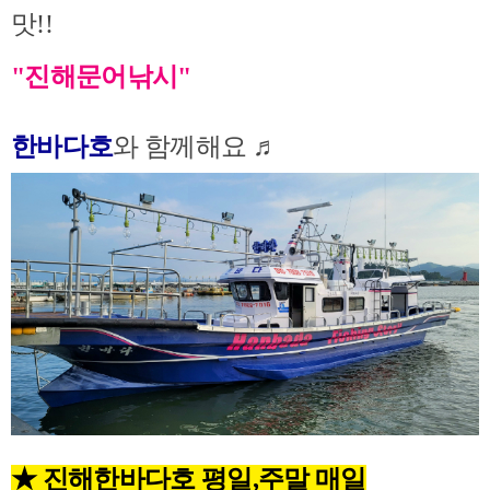
맛!!
"
진해문어낚시
"
한바다호
와 함께해요 ♬
★ 진해한바다호 평일,주말 매일