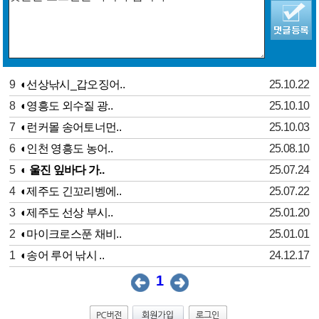
9
◐선상낚시_갑오징어..
25.10.22
8
◐영흥도 외수질 광..
25.10.10
7
◐런커몰 송어토너먼..
25.10.03
6
◐인천 영흥도 농어..
25.08.10
5
◐ 울진 잎바다 가..
25.07.24
4
◐제주도 긴꼬리벵에..
25.07.22
3
◐제주도 선상 부시..
25.01.20
2
◐마이크로스푼 채비..
25.01.01
1
◐송어 루어 낚시 ..
24.12.17
1