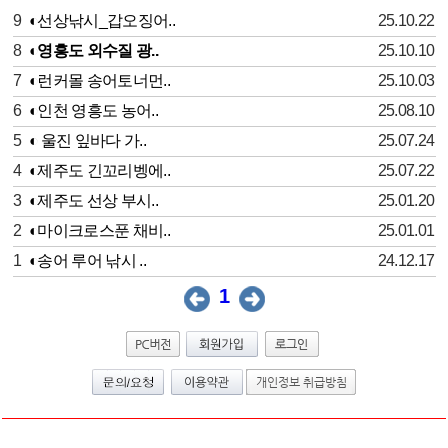
9
◐선상낚시_갑오징어..
25.10.22
8
◐영흥도 외수질 광..
25.10.10
7
◐런커몰 송어토너먼..
25.10.03
6
◐인천 영흥도 농어..
25.08.10
5
◐ 울진 잎바다 가..
25.07.24
4
◐제주도 긴꼬리벵에..
25.07.22
3
◐제주도 선상 부시..
25.01.20
2
◐마이크로스푼 채비..
25.01.01
1
◐송어 루어 낚시 ..
24.12.17
1