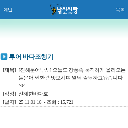
메인
목록
루어 바다조행기
[제목]
[진해문어낚시] 오늘도 강풍속 묵직하게 올라오는
돌문어 찐한 손맛보시며 열낚 즐낚하고왔습니다
^0^
[작성]
진해한바다호
[날자]
25.11.01 16 - 조회 : 15,721