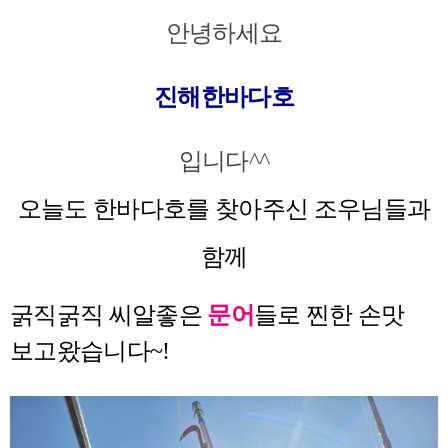
안녕하세요
진해한바다호
입니다^^
오늘도 한바다호를 찾아주신 조우님들과
함께
굵직굵직 씨알좋은
문어
들로 찐한 손맛
보고왔습니다~!