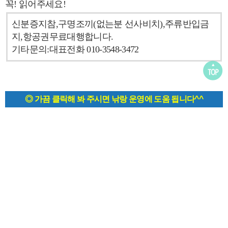
꼭! 읽어주세요!
신분증지참,구명조끼(없는분 선사비치),주류반입금
지,항공권무료대행합니다.
기타문의:대표전화 010-3548-3472
◎ 가끔 클릭해 봐 주시면 낚랑 운영에 도움 됩니다^^