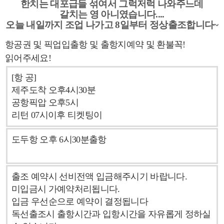
한치는 대포급들 섞여서 그럭저럭 나와주느데
갈치는 영 아니였습니다....
오늘 내일까지 조업 나가고 8일부터 정상출조합니다~
항공권 및 픽업입출항 및 출항지예약 및 환불꼭!
읽어주세요!
[항 공]
제주도착 오후4시30분
공항픽압 오후5시
리턴 07시이후 티켓팅이
도두항 오후 6시30분출항
출조 예약시 선비전액 입금해주시기 바랍니다.
미입금시 가예약처리됩니다.
입금 우선순으로 예약이 결정됩니다
독선출조시 출항시간과 입항시간을 자유롭게 정하실