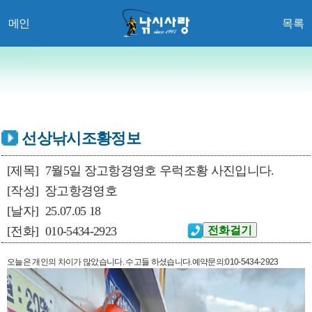
메인
목록
선상낚시조황정보
[제목]
7월5일 장고항경영호 우럭조황 사진입니다.
[작성]
장고항경영호
[날자]
25.07.05 18
[전화]
010-5434-2923
오늘은 개인의 차이가 많았습니다. 수고들 하셨습니다.예약문의:010-5434-2923