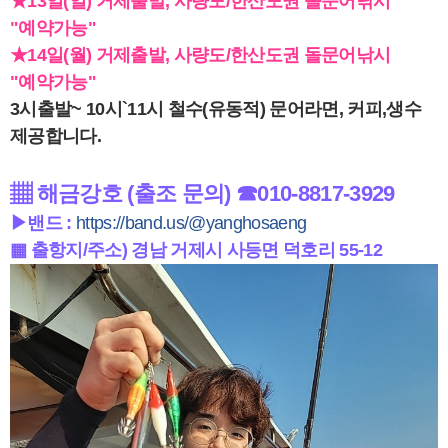
★13일(일) 거제출발, 사량도/한산도권 돌문어낚시
"예약가능"
★14일(월) 거제출발, 사량도/한산도권 돌문어낚시
"예약가능"
3시출발~ 10시`11시 철수(유동적) 문어라면, 커피,생수
제공합니다.
▦ 해금강호 (출조 문의) ☎010-8817-3929
▶밴드 :
https://band.us/@yanghosaeng
▦ 출항지/주소) 경남 거제시 사등면 덕호리 55-12