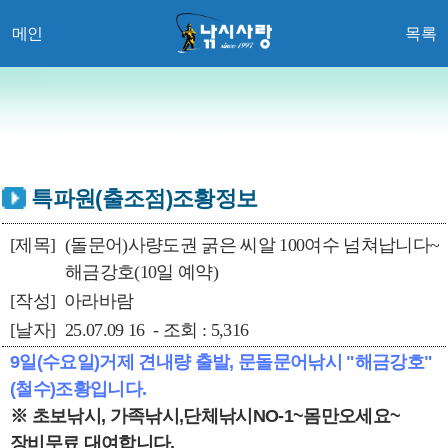
메인
목록
특파원(출조점)조황정보
[제목]
(돌문어)사량도권 굵은 씨알 100여수 넘쳐납니다~
해금강호(10일 예약)
[작성]
아라바람
[날자]
25.07.09 16 - 조회 : 5,316
9일(수요일)거제 견내량 출발, 문돌문어낚시 "해금강호"
(철수)조황입니다.
※ 초보낚시, 가족낚시,단체낚시NO-1~몸만오세요~
장비무료 대여합니다.