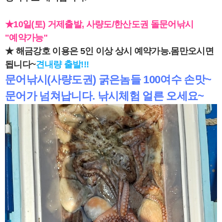
★10일(토) 거제출발, 사량도/한산도권 돌문어낚시
"예약가능"
★ 해금강호 이용은 5인 이상 상시 예약가능.몸만오시면
됩니다~
견내량 출발!!!
문어낚시(사량도권) 굵은놈들 100여수 손맛~
문어가 넘쳐납니다. 낚시체험 얼른 오세요~