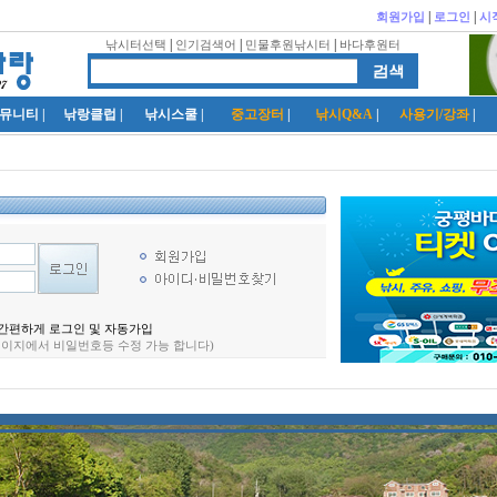
|
|
회원가입
로그인
시
|
|
|
낚시터선택
인기검색어
민물후원낚시터
바다후원터
뮤니티
|
낚랑클럽
|
낚시스쿨
|
중고장터
|
낚시Q&A
|
사용기/강좌
|
간편하게 로그인 및 자동가입
페이지에서 비일번호등 수정 가능 합니다)