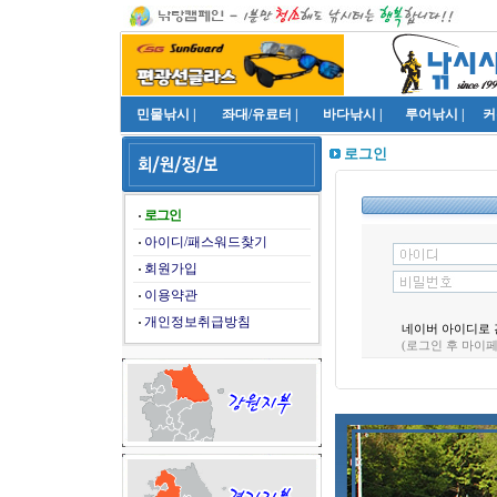
민물낚시
|
좌대/유료터
|
바다낚시
|
루어낚시
|
커
로그인
로그인
아이디/패스워드찾기
회원가입
이용약관
개인정보취급방침
네이버 아이디로 
(로그인 후 마이