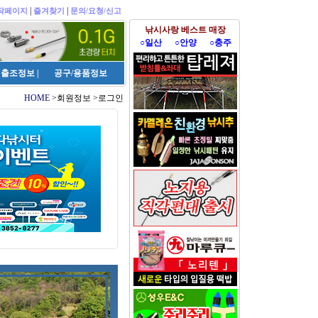
|
|
작페이지
즐겨찾기
문의/요청/신고
낚시사랑 베스트 매장
○일산
○안양
○충주
출조정보
|
공구/용품정보
HOME
>회원정보 >로그인