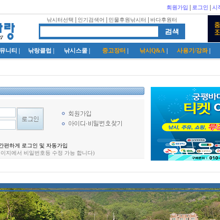
|
|
회원가입
로그인
시
|
|
|
낚시터선택
인기검색어
민물후원낚시터
바다후원터
뮤니티
|
낚랑클럽
|
낚시스쿨
|
중고장터
|
낚시Q&A
|
사용기/강좌
|
간편하게 로그인 및 자동가입
페이지에서 비일번호등 수정 가능 합니다)