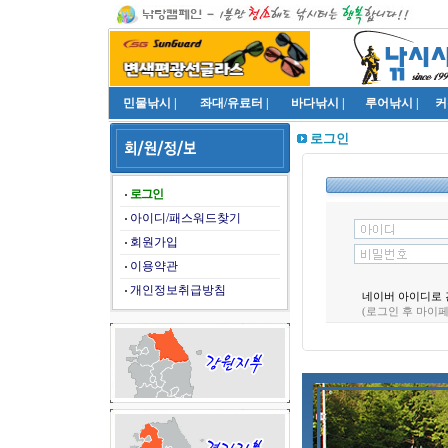
민물낚시
|
좌대/유료터
|
바다낚시
|
루어낚시
|
커
로그인
로그인
아이디/패스워드찾기
회원가입
이용약관
개인정보취급방침
네이버 아이디로 
(로그인 후 마이