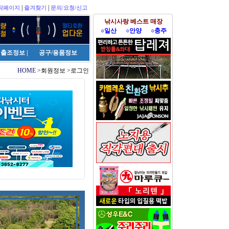
|
|
작페이지
즐겨찾기
문의/요청/신고
낚시사랑 베스트 매장
○일산
○안양
○충주
출조정보
|
공구/용품정보
HOME
>회원정보 >로그인