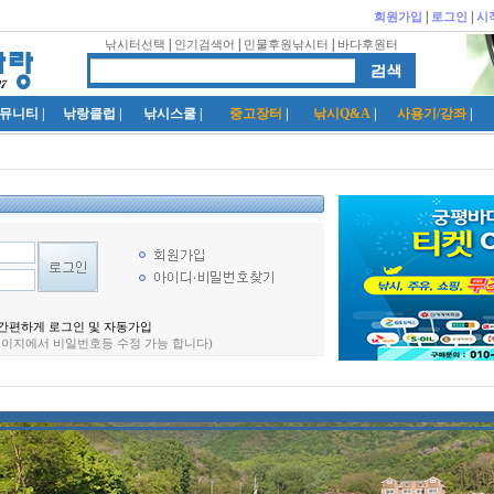
|
|
회원가입
로그인
시
|
|
|
낚시터선택
인기검색어
민물후원낚시터
바다후원터
뮤니티
|
낚랑클럽
|
낚시스쿨
|
중고장터
|
낚시Q&A
|
사용기/강좌
|
간편하게 로그인 및 자동가입
페이지에서 비일번호등 수정 가능 합니다)