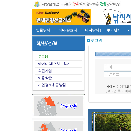
민물낚시
|
좌대/유료터
|
바다낚시
|
루어낚시
|
커
로그인
로그인
아이디/패스워드찾기
회원가입
이용약관
개인정보취급방침
네이버 아이디로 
(로그인 후 마이