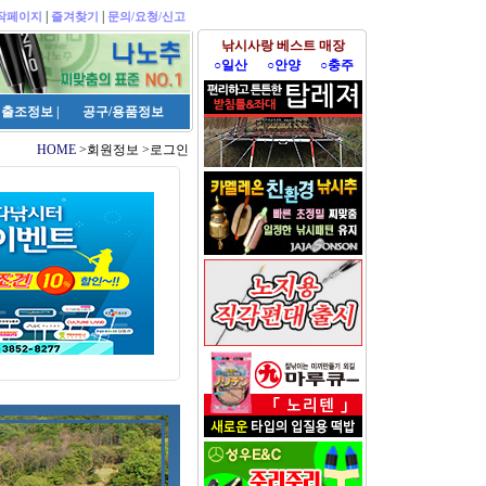
|
|
작페이지
즐겨찾기
문의/요청/신고
낚시사랑 베스트 매장
○일산
○안양
○충주
출조정보
|
공구/용품정보
HOME
>회원정보 >로그인