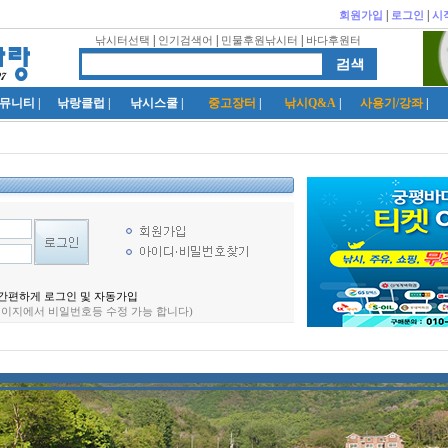
|
|
회원가입
로그인
시
|
|
|
낚시터선택
인기검색어
민물후원낚시터
바다후원터
뮤니티
|
낚랑클럽
|
낚시스쿨
|
중고장터
|
낚시Q&A
|
사용기/강좌
|
간편하게 로그인 및 자동가입
페이지에서 비일번호등 수정 가능 합니다)