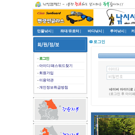
민물낚시
|
좌대/유료터
|
바다낚시
|
루어낚시
|
커
로그인
로그인
아이디/패스워드찾기
회원가입
이용약관
개인정보취급방침
네이버 아이디로 
(로그인 후 마이