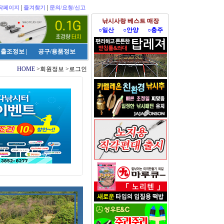
|
|
작페이지
즐겨찾기
문의/요청/신고
낚시사랑 베스트 매장
○일산
○안양
○충주
출조정보
|
공구/용품정보
HOME
>회원정보 >로그인