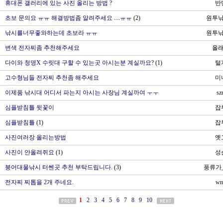
휴대폰 갤러리에 있는 사진 올리는 방법 ?
반
초보 문의요 ㅠㅠ 해결방법좀 알려주세요 ....ㅠㅠ
(2)
원투
낚시를너무좋와하는데 초보라 ㅠㅠ
원투
변색 전자찌좀 추천해주세요
올
다이와 청명X 수릿대 구할 수 있는곳 아시는분 계실까요?
(1)
털
고수형님들 전자찌 추천좀 해주세요
미
이제품 낚시대 어디서 파는지 아시는 사장님 계실까여 ㅜㅜ
sz
심플받침틀 뒷꽃이
잡
심플받침틀
(1)
잡
사진여러장 올리는방법
옛
사진이 안올려쥐요
(1)
성
천
붕어대물낚시 터쎈곳 추천 부탁드립니다.
(3)
풍류가
전자찌 찌톱을 2개 주네요.
wn
1
2
3
4
5
6
7
8
9
10