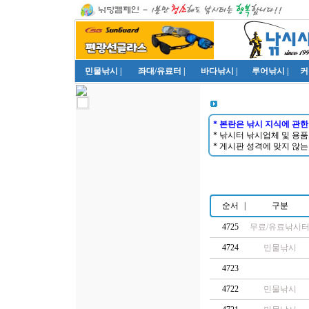
민물낚시
|
좌대/유료터
|
바다낚시
|
루어낚시
|
커
* 본란은 낚시 지식에 관한
* 낚시터 낚시업체 및 용
* 게시판 성격에 맞지 않는
순서
|
구분
4725
무료/유료낚시
4724
민물낚시
4723
4722
민물낚시