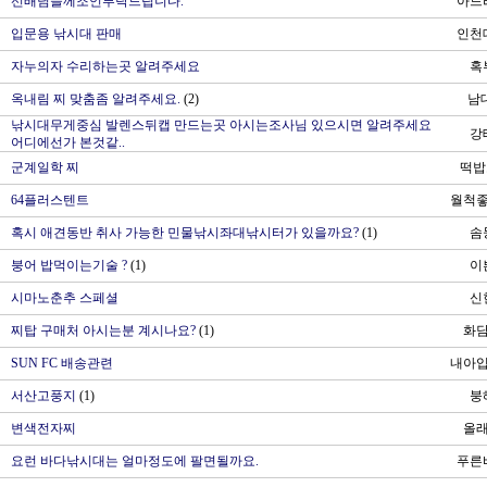
선배님들께조언부탁드립니다.
아드
입문용 낚시대 판매
인천
자누의자 수리하는곳 알려주세요
혹
옥내림 찌 맞춤좀 알려주세요.
(2)
남
낚시대무게중심 발렌스뒤캡 만드는곳 아시는조사님 있으시면 알려주세요
강
어디에선가 본것같..
군계일학 찌
떡밥
64플러스텐트
월척
혹시 애견동반 취사 가능한 민물낚시좌대낚시터가 있을까요?
(1)
솜
터
붕어 밥먹이는기술 ?
(1)
이
시마노춘추 스페셜
신
찌탑 구매처 아시는분 계시나요?
(1)
화
SUN FC 배송관련
내아입
서산고풍지
(1)
붕
변색전자찌
올
요런 바다낚시대는 얼마정도에 팔면될까요.
푸른