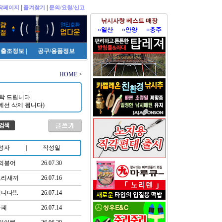
|
|
작페이지
즐겨찾기
문의/요청/신고
낚시사랑 베스트 매장
○일산
○안양
○충주
출조정보
|
공구/용품정보
HOME
>
탁 드립니다.
에선 삭제 됩니다)
성자
|
작성일
의붕어
26.07.30
오리새끼
26.07.16
니다!!.
26.07.14
화폐
26.07.14