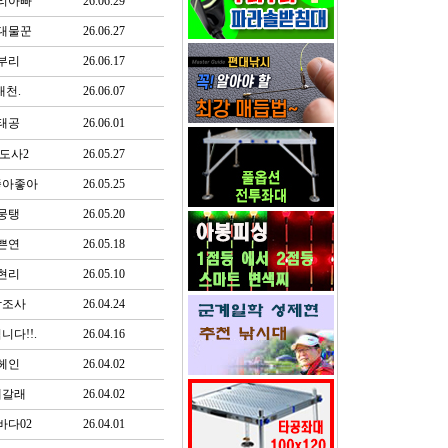
리아빠
26.06.29
대물꾼
26.06.27
부리
26.06.17
대천.
26.06.07
태공
26.06.01
도사2
26.05.27
좋아좋아
26.05.25
뭉탱
26.05.20
쁜연
26.05.18
현리
26.05.10
담조사
26.04.24
니다!!.
26.04.16
헤인
26.04.02
래갈래
26.04.02
바다02
26.04.01