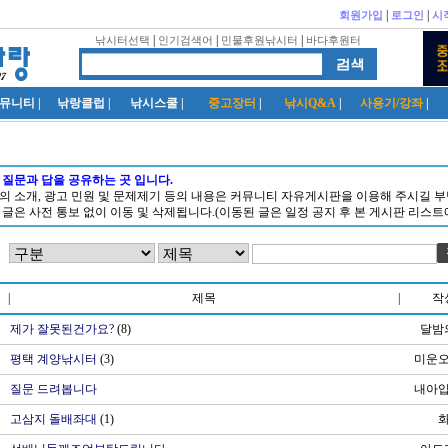
|
|
회원가입
로그인
시
|
|
|
낚시터선택
인기검색어
민물후원낚시터
바다후원터
뮤니티
|
낚랑클럽
|
낚시스쿨
|
중고장터
|
낚시Q&A
|
사용기/강좌
|
 질문과 답을 공유하는 곳 입니다.
품의 소개, 광고 민원 및 문제제기 등의 내용은 커뮤니티 자유게시판을 이용해 주시길 부
 글은 사전 통보 없이 이동 및 삭제됩니다.(이동된 글은 일정 공지 후 본 게시판 리스트
|
제목
|
작
터
제가 잘못된건가요?
(8)
달밤
평택 계양낚시터
(3)
미운
질문 드려봅니다
내아입
고삼지 돌배좌대
(1)