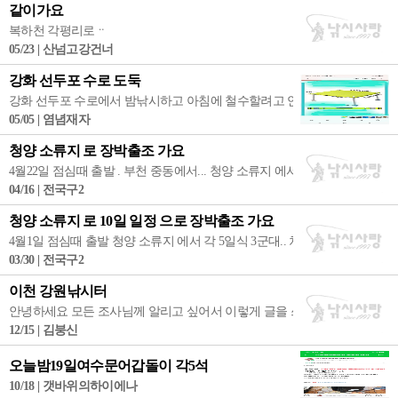
같이가요
복하천 각평리로ᆢ
05/23 | 산넘고강건너
강화 선두포 수로 도둑
강화 선두포 수로에서 밤낚시하고 아침에 철수할려고 연두색좌대발판 씻어서 
05/05 | 염념재자
청양 소류지 로 장박출조 가요
4월22일 점심때 출발 . 부천 중동에서... 청양 소류지 에서 각각 7일 하고 1
04/16 | 전국구2
청양 소류지 로 10일 일정 으로 장박출조 가요
4월1일 점심때 출발 청양 소류지 에서 각 5일식 3군대.. 차대고3ㅡ5미터 낚
03/30 | 전국구2
이천 강원낚시터
안녕하세요 모든 조사님께 알리고 싶어서 이렇게 글을 쓰는겁니다 (그당시 
12/15 | 김붕신
오늘밤19일여수문어갑돌이 각5석
10/18 | 갯바위의하이에나