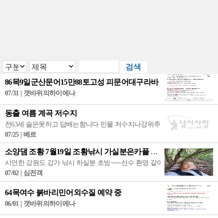
86목9일군산문어15만88토고성 피문어대구라바
07/31 | 갯바위의하이에나
동출 여름 계곡 저수지
전63세 술은못하고 답배는함니다 민물 저수지나강위주로 해왔습니다 시간되시는분
07/25 | 베르
소양댐 조황 7월19일 조황낚시 가실분은카플 1명가능
시언한 강원도 강가 낚시 하실분 초빙~~~선수 환영 같이하분 나이는 65세 
07/02 | 심전객
64목여수 붉바리민어외수질 예약 중
06/01 | 갯바위의하이에나