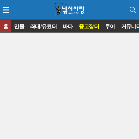
홈
민물
좌대/유료터
바다
중고장터
루어
커뮤니
◀