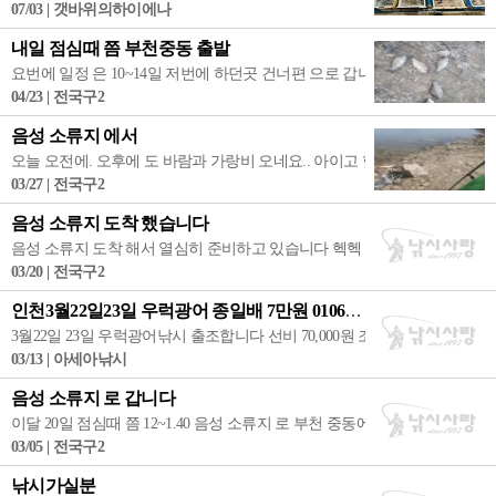
07/03 | 갯바위의하이에나
내일 점심때 쯤 부천중동 출발
요번에 일정 은 10~14일 저번에 하던곳 건너편 으로 갑니다.. 위지만은 
04/23 | 전국구2
음성 소류지 에서
오늘 오전에. 오후에 도 바람과 가랑비 오네요.. 아이고 힘드네요 요... 하
03/27 | 전국구2
음성 소류지 도착 했습니다
음성 소류지 도착 해서 열심히 준비하고 있습니다 헥헥 내일 낚시 자리 &본부
03/20 | 전국구2
인천3월22일23일 우럭광어 종일배 7만원 01063425776 아세아낚시
3월22일 23일 우럭광어낚시 출조합니다 선비 70,000원 조식+중식+커피=제공 http//:ww
03/13 | 아세아낚시
음성 소류지 로 갑니다
이달 20일 점심때 쯤 12~1.40 음성 소류지 로 부천 중동에서 출발 대략 
03/05 | 전국구2
낚시가실분