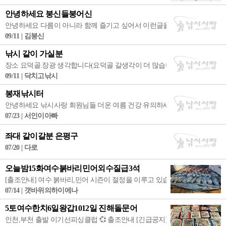
안녕하세요 붕신들붕어신
안녕하세요 다름이 아니라 함께 즐기고 싶어서 이런글을 씁니다 같이 다니면서
09/11 | 김붕신
낚시 같이 가실분
장소 요덕골.장광 생각합니다(요덕골 갈생각이 더 많습니다) 시간 9월11일
09/11 | 닥치고낚시
봉재낚시터
안녕하세요 낚시사랑 회원님들 더운 여름 건강 유의하세요 다음주 초딩 
07/23 | 서인이아빠
좌대 같이갈분 은평구
07/20 | 다로
오늘밤15화여수붉바리민어외수질급3석
[출조안내] 여수 붉바리,민어 시즌이 절정을 이루고 있습니다. 잘 나올때 다녀가
07/14 | 갯바위의하이에나
5토여수한치6일왕갑1012일 진해돌문어
인천,부천 출발 이기선피싱클럽 💞 출조안내 [긴급공지] ●7.5(토) 여수 한치