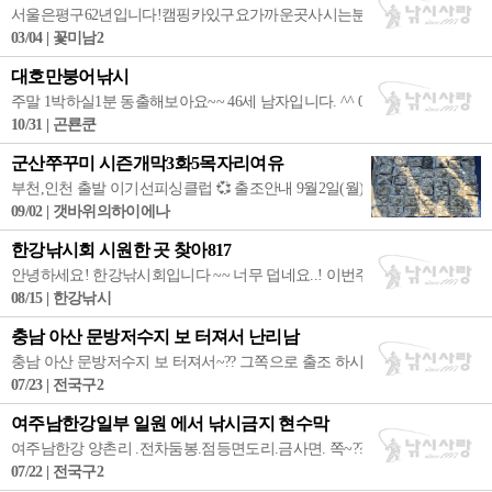
서울은평구62년입니다!캠핑카있구요가까운곳사시는분함깨가고십읍니다01030
03/04 | 꽃미남2
대호만붕어낚시
주말 1박하실1분 동출해보아요~~ 46세 남자입니다. ^^ 010-4968-3182
10/31 | 곤룐쿤
군산쭈꾸미 시즌개막3화5목자리여유
부천,인천 출발 이기선피싱클럽 💞 출조안내 9월2일(월) 오늘 군산 쭈꾸미
09/02 | 갯바위의하이에나
한강낚시회 시원한 곳 찾아817
안녕하세요! 한강낚시회입니다 ~~ 너무 덥네요..! 이번주 우리 낚시회 출조지는
08/15 | 한강낚시
충남 아산 문방저수지 보 터져서 난리남
충남 아산 문방저수지 보 터져서~?? 그쪽으로 출조 하시는 회원님들 참고 하
07/23 | 전국구2
여주남한강일부 일원 에서 낚시금지 현수막
여주남한강 양촌리 .전차둠봉.점등면도리.금사면. 쪽~??? 캠핌&낚시 금지 되었 
07/22 | 전국구2