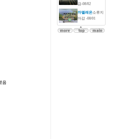
감-08/02
까멜레온
소류지
마감 -08/01
됐음