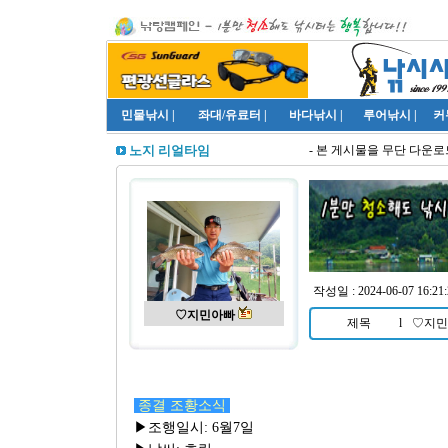
민물낚시
|
좌대/유료터
|
바다낚시
|
루어낚시
|
커
- 본 게시물을 무단 다운로드
노지 리얼타임
작성일 : 2024-06-07 16:21:
♡지민아빠
제목
l
♡지민
종결 조황소식
▶조행일시: 6월7일