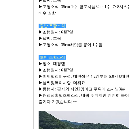
▶날씨: 흐림
▶조행소식: 35cm 1수. 옆조사님32cm1수. 7~8치 
배수 심함
중반 조황소식
▶조행일시: 6월7일
▶날씨: 흐림
▶조행소식: 35cm허릿급 붕어 1수함
초반 조황소식
▶장소: 대청댐
▶조행일시: 6월7일
▶미끼및장비구성: 대편성은 4.2칸부터 6.0칸 8대
▶날씨및특이사항: 더워요
▶동행자: 필자외 지인2명이고 주위에 조사님3분
▶현장상황및조행소식: 내림 수위지만 간간히 붕어
즐기다 가겠습니다 ^^