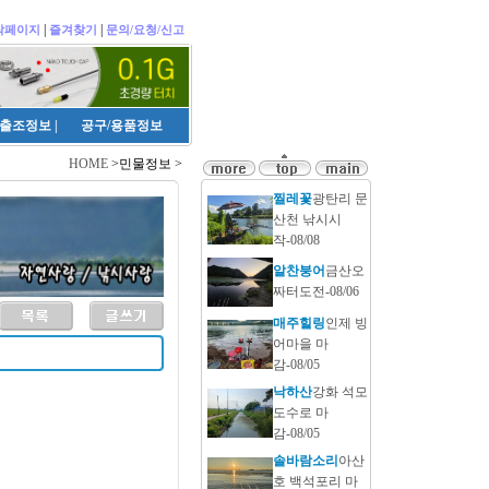
|
|
작페이지
즐겨찾기
문의/요청/신고
출조정보
|
공구/용품정보
HOME
>민물정보 >
찔레꽃
광탄리 문
산천 낚시시
작-08/08
알찬붕어
금산오
짜터도전-08/06
매주힐링
인제 빙
어마을 마
감-08/05
낙하산
강화 석모
도수로 마
감-08/05
솔바람소리
아산
호 백석포리 마