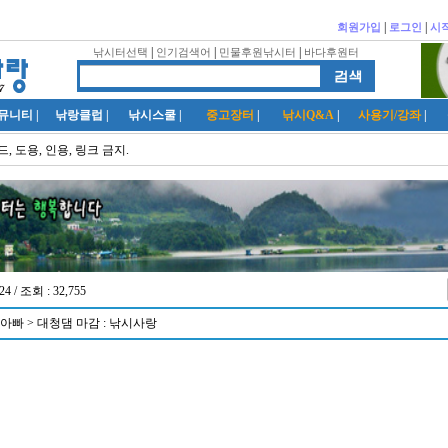
|
|
회원가입
로그인
시
|
|
|
낚시터선택
인기검색어
민물후원낚시터
바다후원터
뮤니티
|
낚랑클럽
|
낚시스쿨
|
중고장터
|
낚시Q&A
|
사용기/강좌
|
, 도용, 인용, 링크 금지.
24 / 조회 : 32,755
아빠 > 대청댐 마감 : 낚시사랑