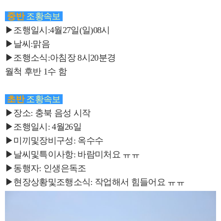
중반
조황속보
▶조행일시:4월27일(일)08시
▶날씨:맑음
▶조행소식:아침장 8시20분경
월척 후반 1수 함
초반
조황속보
▶장소: 충북 음성 시작
▶조행일시: 4월26일
▶미끼및장비구성: 옥수수
▶날씨및특이사항: 바람미처요 ㅠㅠ
▶동행자: 인생은독조
▶현장상황및조행소식: 작업해서 힘들어요 ㅠㅠ