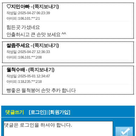
♡지민아빠
- (쪽지보내기)
작성일 :2025-04-27 06:23:39
아이피 :106.101.***.21
힘든곳 가셨네요
안출하시고 큰 손맛 보세요 ^^
쌀좀주세요
- (쪽지보내기)
작성일 :2025-04-27 12:36:33
아이피 :106.101.***.208
월척수배
- (쪽지보내기)
작성일 :2025-05-01 12:34:47
아이피 :118.235.***.218
빵좋은 월척붕어 손맛 추카 합니다
댓글쓰기
[로그인]
|
[회원가입]