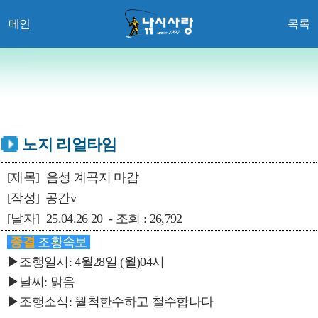
메인
목록
노지 리얼타임
[제목]
음성 계곡지 마감
[작성]
공간v
[날자]
25.04.26 20 - 조회 : 26,792
종결
조황속보
▶조행일시: 4월28일 (월)04시
▶날씨: 맑음
▶조행소식: 월척한수하고 철수합나다