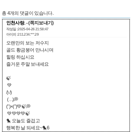
총
4
개의 댓글이 있습니다.
인천사랑.
- (쪽지보내기)
작성일 :2025-04-26 21:58:47
아이피 :211.234.***.29
오랜만의 보는 저수지
골드 황금붕어 만나시며
힐링 하십시요
즐거운 주말 보내세요
🍃
💚
/) /)
( . .)💭
(")×(")💚🍃💭
💚💚💚💚🍃
🐤 오늘도 즐겁고
행복한 날 되세요~🐤6