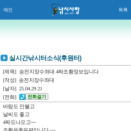
메인
목록
실시간낚시터소식(후원터)
[제목]
송전지장수좌대 4짜조황정보입니다
[작성]
송전지장수좌대
[날자]
25.04.29 21
[전화]
바람도 안불고
날씨도 좋고
4짜도나오고~~
조황은좋은편입니다 ~~