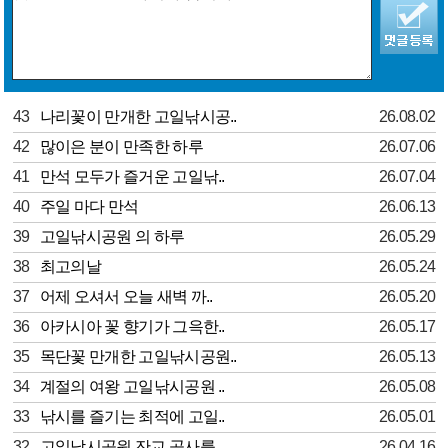
43
나리꽃이 만개한 고일낚시공..
26.08.02
42
많이은 분이 만족한 하루
26.07.06
41
만석 모두가 즐거운 고일낚..
26.07.04
40
주일 마다 만석
26.06.13
39
고일낚시공원 의 하루
26.05.29
38
최고의날
26.05.24
37
어제 오셔서 오늘 새벽 까..
26.05.20
36
아카시아 꽃 향기가 그윽한..
26.05.17
35
목단꽃 만개한 고일낚시공원..
26.05.13
34
계절의 여왕 고일낚시공원 ..
26.05.08
33
낚시를 즐기는 최적에 고일..
26.05.01
32
고일낚시공원 잔교 공사를..
26.04.16