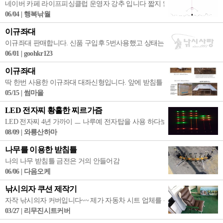
네이버 카페 라이프피싱클럽 운영자 강추 입니다 짧지 않은 시간 동안 낚시를
06/04 | 행복낚월
이규좌대
이규좌대 판매합니다. 신품 구입후 5번사용했고 상태는 새것으로 보셔도 무관합
06/01 | goohkr123
이규좌대
딱 한번 사용한 이규좌대 대좌신형입니다. 앞에 받침틀 놓을수 있도록 돌출선반
05/15 | 썸마을
LED 전자찌 황홀한 찌르가즘
LED 전자찌 4년 가까이 ㅡ 나루예 전자탑을 사용 하다보니 이제는 일반
08/09 | 와룡산하마
나무를 이용한 받침틀
나의 나무 받침틀 금전은 거의 안들어감
06/06 | 다음오케
낚시의자 쿠션 제작기
자작 낚시의자 커버입니다~~ 제가 자동차 시트 업체를 운영 하고있어서~ 
03/27 | 리무진시트커버