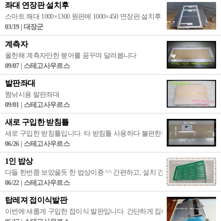
좌대 연장판 설치후
스마트 좨대 1000×1300 원판에 1000×450 연장판 설치후 모습 입니다
03/19 | 대장군
계측자
올한해 계측자만한 붕어를 꿈꾸며 달려봅니다
09/07 | 스테고사우르스
발판좌대
짬낚시용 발판좌대
09/01 | 스테고사우르스
새로 구입한 받침틀
새로 구입한 받침틀입니다. 타 받침틀 사용하다 불편한점이 많이서 이번에
06/26 | 스테고사우르스
1인 밥상
다들 한번쯤 보았을듯 한 밥상이죵 ^^ 간편하고, 설치 간단하고 나름 괜찮
06/22 | 스테고사우르스
탑레져 접이식발판
이번에 새롭게 구입한 접이식 발판입니다. 간단하게 집에서 설치 해보았습