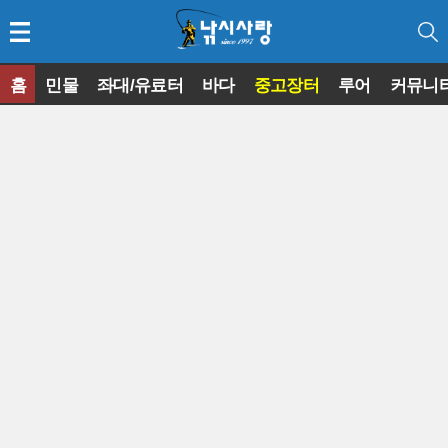
홈
민물
좌대/유료터
바다
중고장터
루어
커뮤니
◀