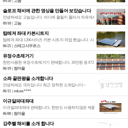
09/20 | 고놈
슬로프 채비에 관한 영상을 만들어 보았습니다
안녕하세요 고놈입니다. 어디에 올릴지 몰라서 자유게시판에 올립니다. 모르
09/10 | 고놈
탑레져 좌대 카본시트지
탑레져 좌대 1200사이즈 카본 시트지 작업 했습니다. 시트지 없이 낚시 할
06/25 | 스테고사우르스
유정수초제거기
한번사용한 유정수초제거기 판매합니다. 20만원 응 8721 0965
06/19 | 썸마을
소좌 끝판왕을 소개합니다
안녕하세요 극의입니다 최근 정착한 소좌입니다 ~
06/15 | rokmc****
이규알파대좌대
이규알파대좌대 판매합니다. 한번도 사용하지않은 제품입니다. 앞돌출선반 80
06/08 | 썸마을
강추빨 채비를 소개 합니다