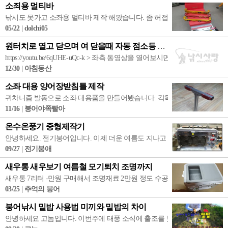
소죄용 멀티바
낚시도 못가고 소좌용 멀티바 제작 해봤습니다. 좀 허접하더라도...
05/22 | dolchi05
원터치로 열고 닫으며 여 닫을때 자동 점소등 내통 세개가 들어가는 만능미끼통
https://youtu.be/6qUHE-uQc-k > 좌측 동영상을 열어보시면 더
12/30 | 아침동산
소좌 대용 양어장받침틀 제작
귀차니즘 발동으로 소좌 대용품을 만들어봤습니다. 각목이 설치된 낚시터만
11/16 | 붕어야쪽빨아
온수온풍기 중형제작기
안녕하세요. 전기붕어입니다. 이제 더운 여름도 지나고 어느덧 우리곁에 가을
09/27 | 전기붕애
새우통 새우보기 여름철 모기퇴치 조명까지
새우통 7리터 -만원 구매해서 조명재료 2만원 정도 수공비 -만원정도 백색
03/25 | 추억의 붕어
붕어낚시 밑밥 사용법 미끼와 밑밥의 차이
안녕하세요 고놈입니다. 이번주에 태풍 소식에 출조를 못하시는 조사님들이 