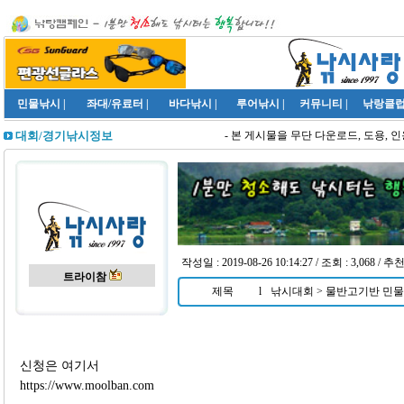
민물낚시
|
좌대/유료터
|
바다낚시
|
루어낚시
|
커뮤니티
|
낚랑클
- 본 게시물을 무단 다운로드, 도용, 인
대회/경기낚시정보
작성일 : 2019-08-26 10:14:27 / 조회 : 3,068 / 추천
트라이참
제목
l
낚시대회 > 물반고기반 민물
신청은 여기서
https://www.moolban.com