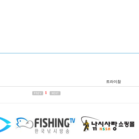
트라이참
1