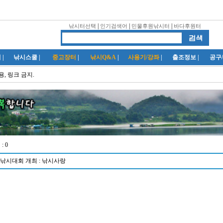
|
|
|
낚시터선택
인기검색어
민물후원낚시터
바다후원터
럽
|
낚시스쿨
|
중고장터
|
낚시Q&A
|
사용기/강좌
|
출조정보
|
공구
용, 링크 금지.
 :
0
낚시대회 개최 : 낚시사랑