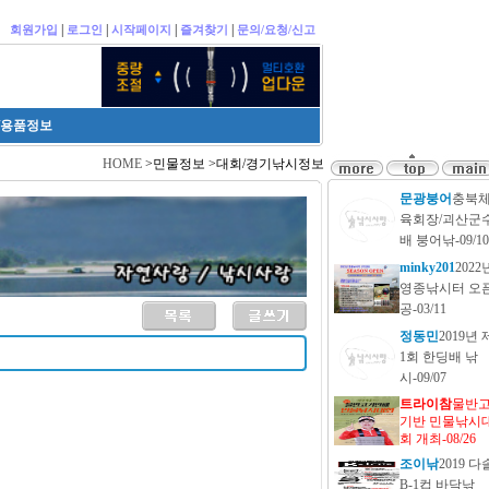
|
|
|
|
회원가입
로그인
시작페이지
즐겨찾기
문의/요청/신고
/용품정보
HOME
>민물정보 >대회/경기낚시정보
문광붕어
충북
육회장/괴산군
배 붕어낚-09/10
minky201
2022
영종낚시터 오
공-03/11
정동민
2019년 
1회 한딩배 낚
시-09/07
트라이참
물반
기반 민물낚시
회 개최-08/26
조이낚
2019 다
B-1컵 바닥낚