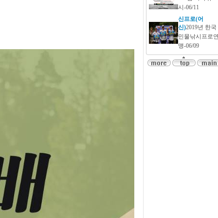
시-06/11
신프로(어
신)
2019년 한국
민물낚시프로
맹-06/09