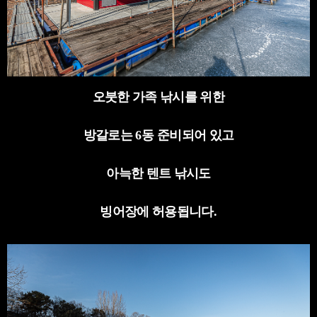
오붓한 가족 낚시를 위한
방갈로는
6
동 준비되어 있고
아늑한 텐트 낚시도
빙어장에 허용됩니다
.