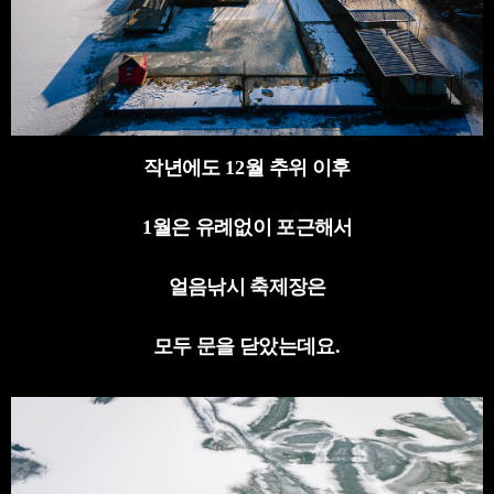
작년에도
12
월 추위 이후
1
월은 유례없이 포근해서
얼음낚시 축제장은
모두 문을 닫았는데요
.