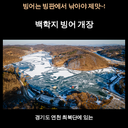
빙어는 빙판에서 낚아야 제맛
~!
백학지 빙어 개장
경기도 연천 최북단에 있는