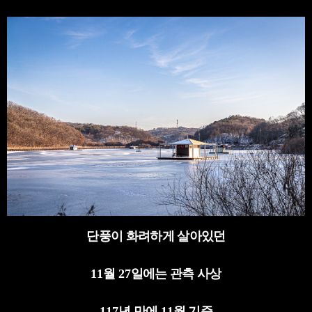
단풍이 화려하게 살아있던
11
월
27
일에는 관측 사상
117
년 만에
11
월 기준