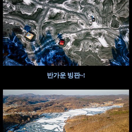
반가운 빙판
~!