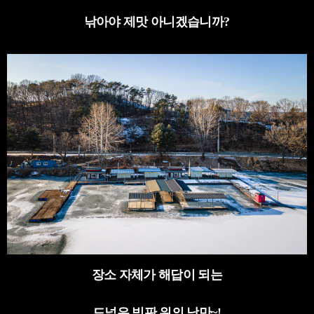
낚아야 제맛 아니겠습니까
?
장소 자체가 해답이 되는
드넓은 빙판 위의 낭만
~!