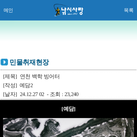
메인
목록
민물취재현장
[제목]
연천 백학 빙어터
[작성]
예담2
[날자]
24.12.27 02 - 조회 : 23,240
[예담]