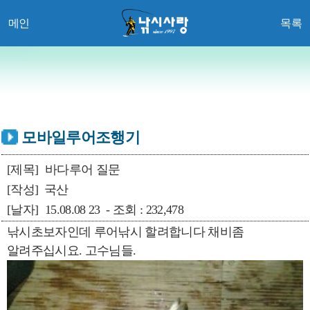
메인
목록
모바일루어조행기
[제목]
바다루어 질문
[작성]
국산
[날자]
15.08.08 23 - 조회 : 232,478
낚시초보자인데 루어낚시 할려합니다 채비좀
알려주십시요. 고수님들.