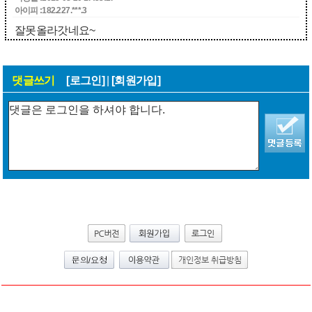
아이피 :182.227.***.3
잘못올라갓네요~
댓글쓰기
[로그인]
|
[회원가입]