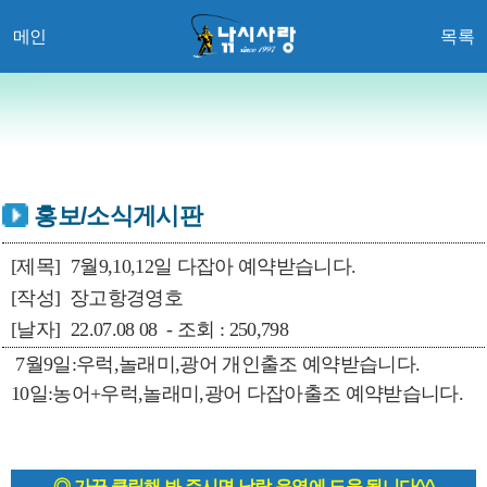
메인
목록
홍보/소식게시판
[제목]
7월9,10,12일 다잡아 예약받습니다.
[작성]
장고항경영호
[날자]
22.07.08 08 - 조회 : 250,798
7월9일:우럭,놀래미,광어 개인출조 예약받습니다.
10일:농어+우럭,놀래미,광어 다잡아출조 예약받습니다.
◎ 가끔 클릭해 봐 주시면 낚랑 운영에 도움 됩니다^^