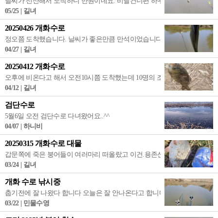
날씨가 선산해서 도착하니 만원이네요. 비닐건너편 하우스옆에서 공략.
05/25 | 길녀
20250426 개화수로
정오쯤 도착했습니다. 날씨가 좋은만큼 만석이었습니다. 바람이 불어서 그게 
04/27 | 길녀
20250412 개화수로
오후에 비온다고 해서 오전10시쯤 도착했는데 10명의 조사님이 세월을 낚고 
04/12 | 길녀
검단수로
5월6일 오전 검단수로 다녀왔어요..^^
04/07 | 하니비
20250315 개화수로 대물
갑문쪽에 죽은 붕어들이 여러마리 떠올랐고 이건.용존산소량이 희박한건지.. 
03/24 | 길녀
개화 수로 낚시중
춥기전에 잘 나왔다 합니다 오늘은 잘 안나온다고 합니다 혹시 길녀님 계실까
03/22 | 민물수영