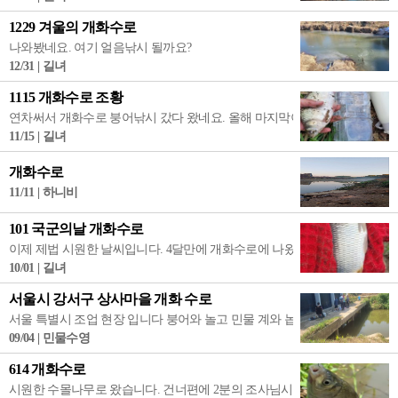
1229 겨울의 개화수로
나와봤네요. 여기 얼음낚시 될까요?
12/31 | 길녀
1115 개화수로 조황
연차써서 개화수로 붕어낚시 갔다 왔네요. 올해 마지막이 될지...., 손맛 많이
11/15 | 길녀
개화수로
11/11 | 하니비
101 국군의날 개화수로
이제 제법 시원한 날씨입니다. 4달만에 개화수로에 나왔습니다. 풍경갑니다.
10/01 | 길녀
서울시 강서구 상사마을 개화 수로
서울 특별시 조업 현장 입니다 붕어와 놀고 민물 계와 놉니다 역시 모임은 여
09/04 | 민물수영
614 개화수로
시원한 수몰나무로 왔습니다. 건너편에 2분의 조사님시 즐낚하십니다. 시뻘건