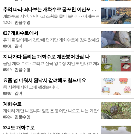
추억 따라 떠나보는 개화수로 굴포천 이산포 수로 답사 낚시
개화수로 지인과 만나고 조황을 물어 봅니다 - 어제는 붕어가 나오고 오늘은 
12/23 | 민물수영
827 개화수로에서
휴가를 맞이해서 간만에 덥지만 개화수로에 갔다왔네요. 평일이라 그런지 2분
08/31 | 길녀
지나가다 들리는 개화수로 계판붕어판잘 나오네요
금일 개화 수로 ~그리고 신곡 양수장 지인도 만나고 게와 붕어 도 만나 봅니다
08/19 | 민물수영
요즘 넘 더워서 짬낚시 갈려해도 힘드네요
좀 시원해지면 그때 뵙겠습니다.
08/07 | 길녀
계화수로
계화리 게만 나옵니다 앞집은 붕어만 나오고 나는 게만^^ 지나다 들리는 노리
06/24 | 민물수영
524 토 개화수로