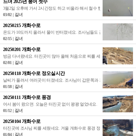
드뎌 2025년 붕어 첫수
3월2일 오후에 가서 2시간정도 하고 비올라 해서 철수 했네요. 드뎌 2025년 첫수
03/02 | 길녀
20250215 개화수로
온도가 10도까지 올라서 물이 반터졌네요. 조사님들도 갑문에 5명이나 찌를 
02/15 | 길녀
20250201 개화수로
방금 다녀왔네요. 터진곳이 많아 올해 처음으로 찌를 세워봤네요.. 붕들을 낚
02/01 | 길녀
20250118 개화수로 정오실시간
날씨가 풀려서 여러곳이 터졌네요. 조사님이 갑문쪽과 저멀리 코너쪽에서 
01/18 | 길녀
20250111 개화수로 풍경
어서 봄이 왔으면. 오늘은 터진곳 없이 꽝꽝 얼었네요.
01/12 | 길녀
20250104 개화수로
터진곳에 조사님 찌를 세웠네요. 겨울 개화수로 풍경 정겹네요.
01/04 | 길녀