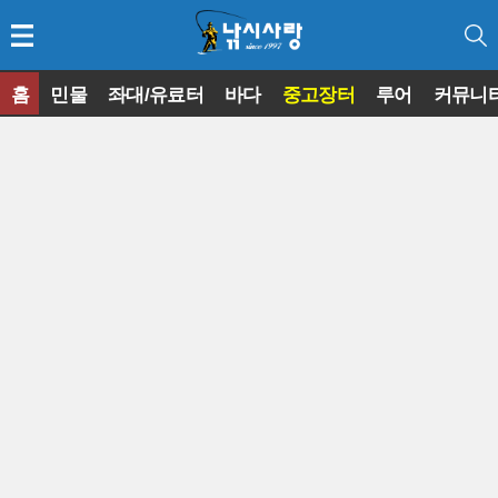
홈
민물
좌대/유료터
바다
중고장터
루어
커뮤니
◀