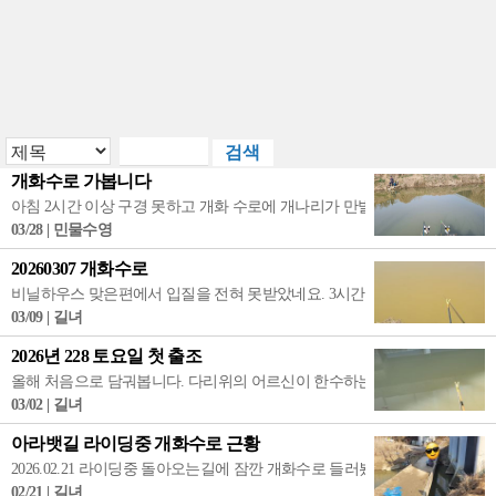
개화수로 가봅니다
아침 2시간 이상 구경 못하고 개화 수로에 개나리가 만발 했네요 이때가 대물
03/28 | 민물수영
20260307 개화수로
비닐하우스 맞은편에서 입질을 전혀 못받았네요. 3시간 짬낚후 철수 했네요.
03/09 | 길녀
2026년 228 토요일 첫 출조
올해 처음으로 담궈봅니다. 다리위의 어르신이 한수하는거 봅니다. 저는 입
03/02 | 길녀
아라뱃길 라이딩중 개화수로 근황
2026.02.21 라이딩중 돌아오는길에 잠깐 개화수로 들러봤네요. 히트하는 순간
02/21 | 길녀