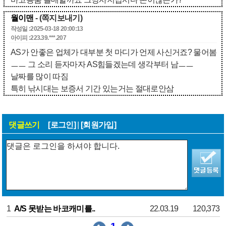
월이맨
- (쪽지보내기)
작성일 :2025-03-18 20:00:13
아이피 :223.39.***.207
AS가 안좋은 업체가 대부분 첫 마디가 언제 사신거죠? 물어봄
ㅡㅡ 그 소리 듣자마자 AS힘들겠는데 생각부터 남ㅡㅡ
날짜를 많이 따짐
특히 낚시대는 보증서 기간 있는거는 절대로안삼
댓글쓰기
[로그인]
|
[회원가입]
1
A/S 못받는 바코캐미를..
22.03.19
120,373