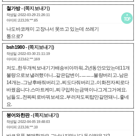
철가방
- (쪽지보내기)
작성일 :2022-03-29 21:26:11
아이피 :223.39.***.65
나도바코캐미 고장나서 못쓰고 있는데 쓰레기
통으로?
bsh1980
- (쪽지보내기)
작성일 :2022-03-30 21:11:19
아이피 :223.62.***.169
저도..한두개씩보내기가배송비아까워..2년동안모았는데11개
불량으로보낼려했더니...같은답변이..ㅡㅡ...불량버리고..남은
14개는..그냥후배줘버리고..찌도다줘버리고..이화전자찌로다
바꿨읍니다.스마트케미..찌구입하는금액이나그게그거에요.
님들도..전짜찌로바꿔보세요..부러져도찌탑만갈면돼니..좋네
요.
붕어와한판
- (쪽지보내기)
작성일 :2022-04-05 19:48:03
아이피 :223.38.***.10
바코용품 볼매할까요 그냥사지맙시다 돈이많은가?