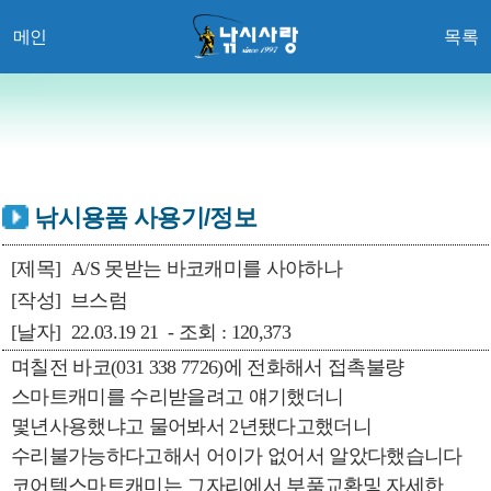
메인
목록
낚시용품 사용기/정보
[제목]
A/S 못받는 바코캐미를 사야하나
[작성]
브스럼
[날자]
22.03.19 21 - 조회 : 120,373
며칠전 바코(031 338 7726)에 전화해서 접촉불량
스마트캐미를 수리받을려고 얘기했더니
몇년사용했냐고 물어봐서 2년됐다고했더니
수리불가능하다고해서 어이가 없어서 알았다했습니다
코어텍스마트캐미는 그자리에서 부품교환및 자세한