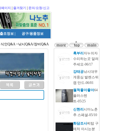
|
|
작페이지
즐겨찾기
문의/요청/신고
출조정보
|
공구/용품정보
식인Q&A >낚시Q&A/장비Q&A
혹부리
자누의자
수리하는곳 알려
주세요-06/17
강태공
낚시대무
게중심 발렌스뒤
캡 만드-06/01
월척좋아좋아
64
플러스텐
트-05/25
신현리
시마노춘
추 스페셜-05/10
화담조사
찌탑 구
매처 아시는분