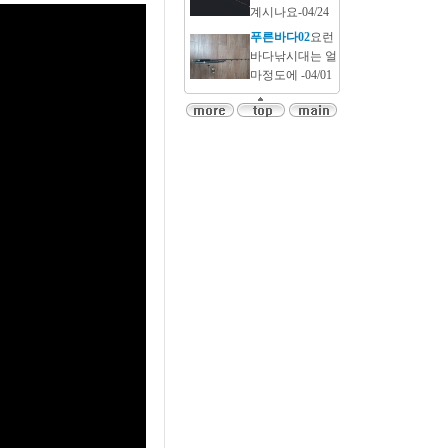
계시나요-04/24
푸른바다02
요런
바다낚시대는 얼
마정도에 -04/01