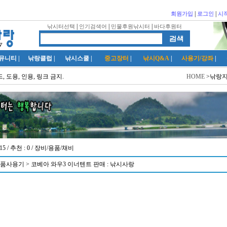
|
|
회원가입
로그인
시
|
|
|
낚시터선택
인기검색어
민물후원낚시터
바다후원터
뮤니티
|
낚랑클럽
|
낚시스쿨
|
중고장터
|
낚시Q&A
|
사용기/강좌
|
 도용, 인용, 링크 금지.
HOME
>낚랑지
15 / 추천 :
0
/ 장비/용품/채비
품사용기 > 코베아 와우3 이너텐트 판매 : 낚시사랑