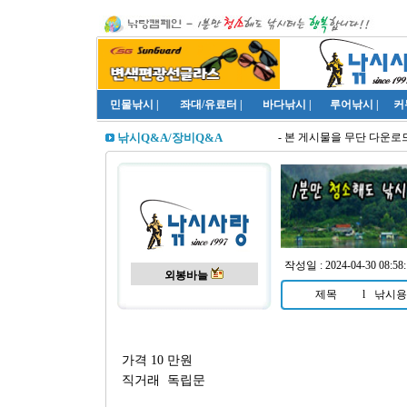
민물낚시
|
좌대/유료터
|
바다낚시
|
루어낚시
|
커
- 본 게시물을 무단 다운로드,
낚시Q&A/장비Q&A
작성일 : 2024-04-30 08:58:
외봉바늘
제목
l
낚시용
가격 10 만원
직거래 독립문