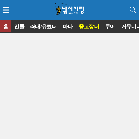
홈
민물
좌대/유료터
바다
중고장터
루어
커뮤니
◀