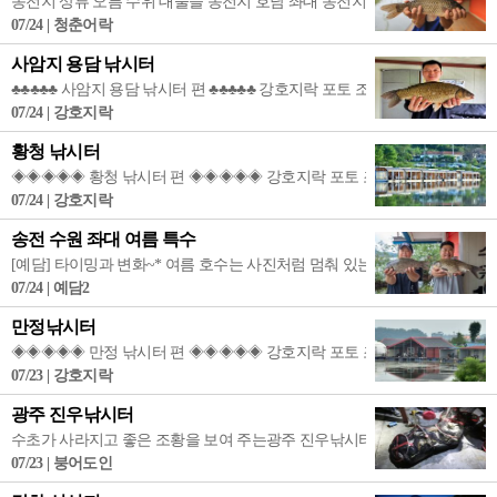
송전지 상류 오름 수위 대물들 송전지 호남 좌대 송전지 오름 수위에 열린 상
07/24 | 청춘어락
사암지 용담 낚시터
♣♣♣♣♣ 사암지 용담 낚시터 편 ♣♣♣♣♣ 강호지락 포토 조행기..... 긴 가
07/24 | 강호지락
황청 낚시터
◈◈◈◈◈ 황청 낚시터 편 ◈◈◈◈◈ 강호지락 포토 조행기..... 본격적인 
07/24 | 강호지락
송전 수원 좌대 여름 특수
[예담] 타이밍과 변화~* 여름 호수는 사진처럼 멈춰 있는 듯하지만, 사실은 
07/24 | 예담2
만정낚시터
◈◈◈◈◈ 만정 낚시터 편 ◈◈◈◈◈ 강호지락 포토 조행기..... 경기도 
07/23 | 강호지락
광주 진우낚시터
수초가 사라지고 좋은 조황을 보여 주는광주 진우낚시터 취재: 붕어도인 진
07/23 | 붕어도인