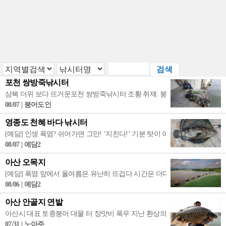
포천 쌍방죽낚시터
삼복 더위 보다 뜨거운포천 쌍방죽낚시터 조황 취쟤: 붕어도인 6월에 피는 
08/07 | 붕어도인
영종도 천혜 바다 낚시터
[예담] 인생 폭염? 쉬어가면 그만! ‘지친다!’ 기분 탓이 아닙니다. 폭염은 과
08/07 | 예담2
아산 오목지
[예담] 폭염 앞에서 올여름은 유난히 뜨겁다 시간은 더디게 흐른다. 그저 하
08/06 | 예담2
아산 안골지 연밭
아산시 대표 토종붕어 대물 터 장맛비 폭우 지난 환상의 연밭 포인트 휴가철 피서 
07/31 | 노아주