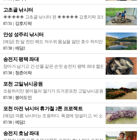
고초골 낚시터
◈◈◈◈◈ 고초골 낚시터 편 ◈◈◈◈◈ 강호지락 포토 조행기..... 연일 
07/31 | 강호지락
안성 성주리 낚시터
[예담] 한 달 전만 해도 저수위 몸살을 앓던 호수 하지만 자연은 늘 자신의 
07/30 | 예담2
송전지 평택 좌대
장마가 남기고 간 선물 같은 손맛 송전지 평택 좌대 짧은 장마가 끝나고 뜨거운
07/30 | 청춘어락
포천 고일낚시공원
조용하지만 붕어들의 열기가 뜨거운포천 고일낚시공원 취재: 붕어도인 4인좌대
07/30 | 붕어도인
포천 마전 낚시터 휴가철 2톤 프로젝트
[예담] 여름 낚시터는 조용하다. 폭염에 망설이고, 비 소식에 돌아서고, 게다
07/30 | 예담2
송전지 호남 좌대