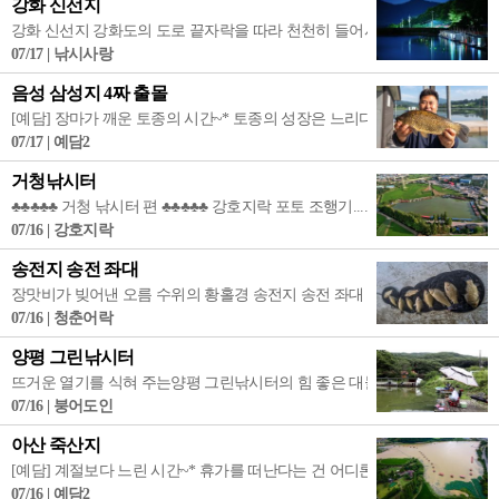
강화 신선지
강화 신선지 강화도의 도로 끝자락을 따라 천천히 들어서면 숲과 물이 가장
07/17 | 낚시사랑
음성 삼성지 4짜 출몰
[예담] 장마가 깨운 토종의 시간~* 토종의 성장은 느리다. 가뭄과 폭우 혹독
07/17 | 예담2
거청낚시터
♣♣♣♣♣ 거청 낚시터 편 ♣♣♣♣♣ 강호지락 포토 조행기..... 여름 장마가
07/16 | 강호지락
송전지 송전 좌대
장맛비가 빚어낸 오름 수위의 황홀경 송전지 송전 좌대 경기도 최대 규모를 자
07/16 | 청춘어락
양평 그린낚시터
뜨거운 열기를 식혀 주는양평 그린낚시터의 힘 좋은 대물 붕어들 취재: 붕어
07/16 | 붕어도인
아산 죽산지
[예담] 계절보다 느린 시간~* 휴가를 떠난다는 건 어디론가 멀리 가는 일이 
07/16 | 예담2