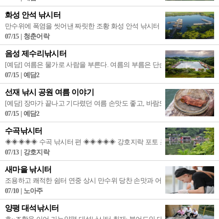
화성 안석 낚시터
만수위에 폭염을 씻어낸 짜릿한 조황 화성 안석 낚시터 단비가 선물한 만수
07/15 | 청춘어락
음성 제수리낚시터
[예담] 여름은 물가로 사람을 부른다. 여름의 부름은 단순히 낚시가 아니라 
07/15 | 예담2
선재 낚시 공원 여름 이야기
[예담] 장마가 끝나고 기다렸던 여름 손맛도 좋고, 바람도 좋고, 가족과 함께라
07/15 | 예담2
수곡낚시터
◈◈◈◈◈ 수곡 낚시터 편 ◈◈◈◈◈ 강호지락 포토 조행기.... 어느덧 
07/13 | 강호지락
새마을 낚시터
조용하고 쾌적한 쉼터 연중 상시 만수위 당찬 손맛과 어망 가득 채움 보장 202
07/10 | 노아주
양평 대석낚시터